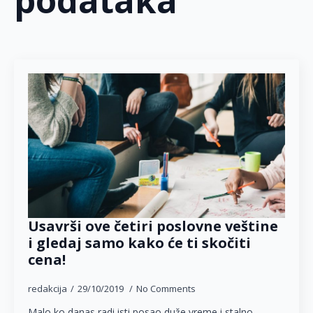
podataka
Usavrši ove četiri poslovne veštine
i gledaj samo kako će ti skočiti
cena!
redakcija
29/10/2019
No Comments
Malo ko danas radi isti posao duže vreme i stalno