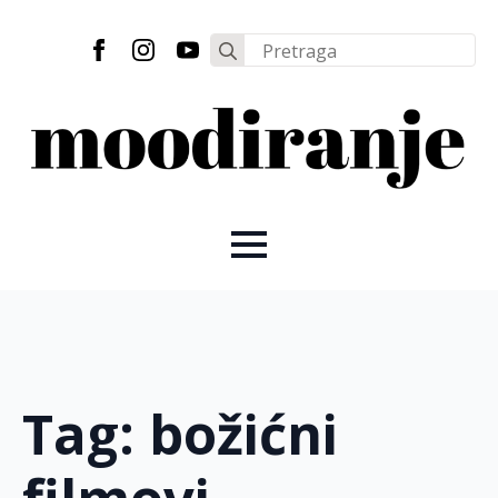
Search
for:
Tag:
božićni