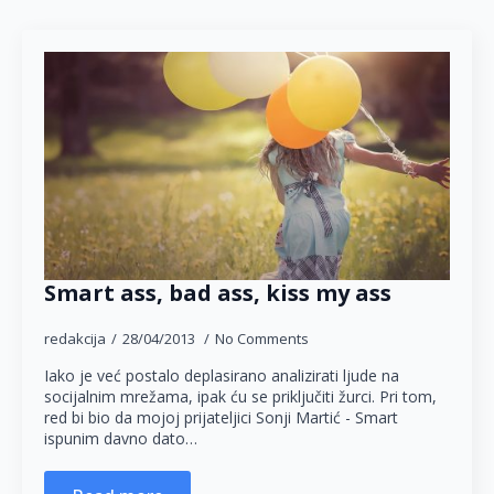
Smart ass, bad ass, kiss my ass
redakcija
28/04/2013
No Comments
Iako je već postalo deplasirano analizirati ljude na
socijalnim mrežama, ipak ću se priključiti žurci. Pri tom,
red bi bio da mojoj prijateljici Sonji Martić - Smart
ispunim davno dato…