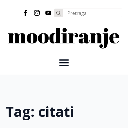
Search
for:
Tag:
citati