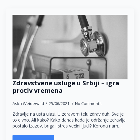
Zdravstvene usluge u Srbiji – igra
protiv vremena
Aska Weidewald
25/06/2021
No Comments
Zdravlje na usta ulazi. U zdravom telu zdrav duh. Sve je
to divno. Ali kako? Kako danas kada je održanje zdravlja
postalo izazov, briga i stres većini ljudi? Korona nam…