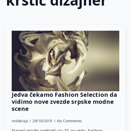
krstić dizajner
Jedva čekamo Fashion Selection da
vidimo nove zvezde srpske modne
scene
redakcija
29/10/2019
No Comments
Najveći modni spektakl i to 33. po redu, Fashion