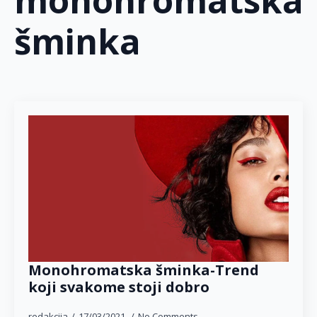
monohromatska
šminka
Monohromatska šminka-Trend
koji svakome stoji dobro
redakcija
17/03/2021
No Comments