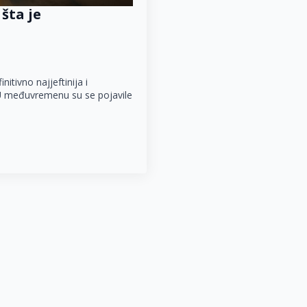
 šta je
itivno najjeftinija i
 U međuvremenu su se pojavile