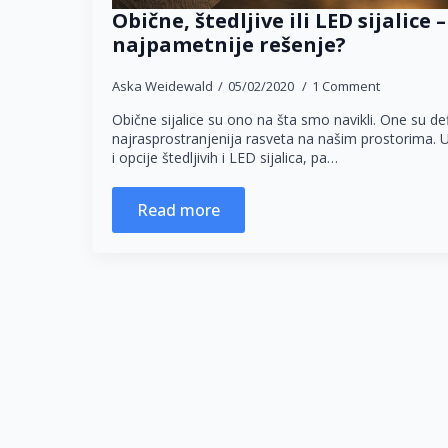
Obične, štedljive ili LED sijalice –
najpametnije rešenje?
Aska Weidewald
05/02/2020
1 Comment
Obične sijalice su ono na šta smo navikli. One su defin
najrasprostranjenija rasveta na našim prostorima.
i opcije štedljivih i LED sijalica, pa…
Read more