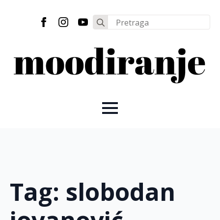
Search
for:
Tag:
slobodan