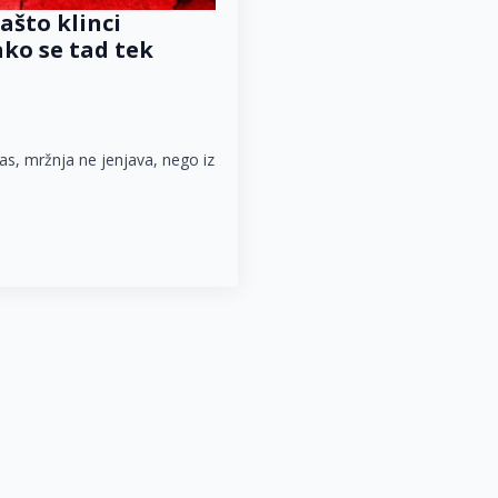
ašto klinci
ko se tad tek
as, mržnja ne jenjava, nego iz