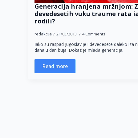
Generacija hranjena mržnjom: Z
devedesetih vuku traume rata ia
rodili?
redakcija
21/03/2013
4 Comments
Iako su raspad Jugoslavije i devedesete daleko iza n
dana u dan buja. Dokaz je mlađa generacija.
Read more