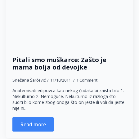
Pitali smo muškarce: Zašto je
mama bolja od devojke
Snežana Šarčević
11/10/2011
1 Comment
Anatemisati edipovca kao nekog čudaka bi zaista bilo 1.
Nekulturno 2. Nemoguće. Nekulturno iz razloga što
suditi bilo kome zbog onoga što on jeste ili voli da jeste
nije ni…
Read more