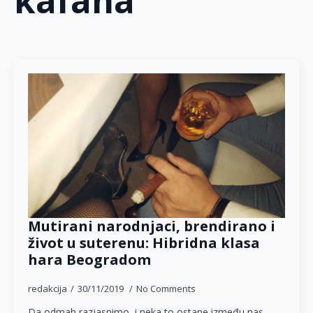
kafana
Mutirani narodnjaci, brendirano i
život u suterenu: Hibridna klasa
hara Beogradom
redakcija
30/11/2019
No Comments
Da odmah razjasnimo, i neka to ostane između nas –