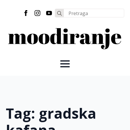
Search
for:
Tag:
gradska