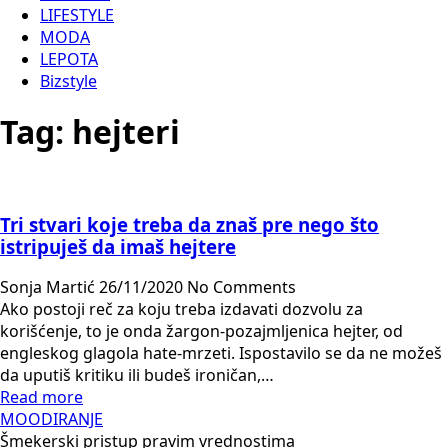
LIFESTYLE
MODA
LEPOTA
Bizstyle
Tag:
hejteri
Tri stvari koje treba da znaš pre nego što
istripuješ da imaš hejtere
Sonja Martić
26/11/2020
No Comments
Ako postoji reč za koju treba izdavati dozvolu za
korišćenje, to je onda žargon-pozajmljenica hejter, od
engleskog glagola hate-mrzeti. Ispostavilo se da ne možeš
da uputiš kritiku ili budeš ironičan,…
Read more
MOODIRANJE
Šmekerski pristup pravim vrednostima