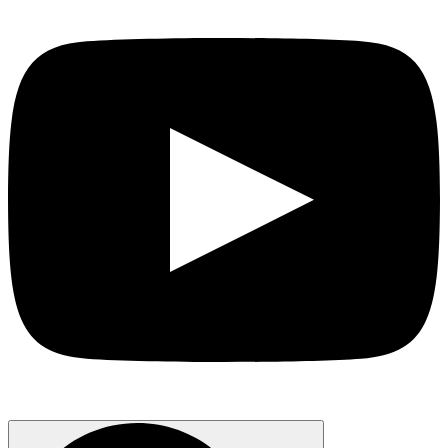
Search
for: