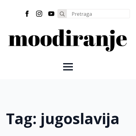
Search
for:
Tag:
jugoslavija