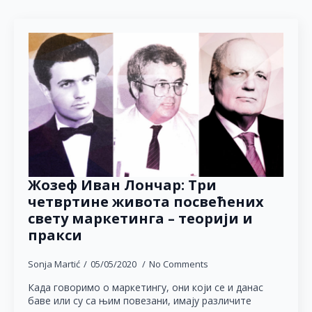
Жозеф Иван Лончар: Три
четвртине живота посвећених
свету маркетинга – теорији и
пракси
Sonja Martić
05/05/2020
No Comments
Када говоримо о маркетингу, они који се и данас
баве или су са њим повезани, имају различите