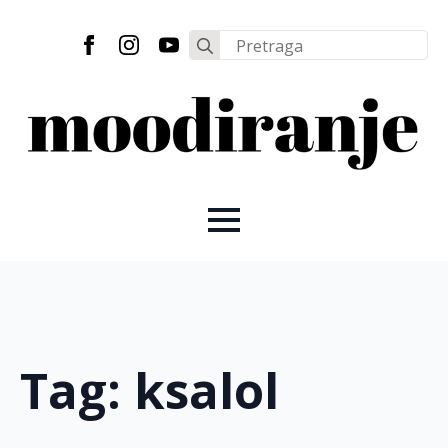
Search
for:
Tag:
ksalol