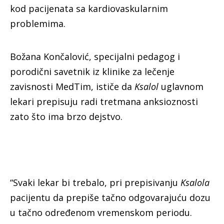
kod pacijenata sa kardiovaskularnim
problemima.
Božana Končalović, specijalni pedagog i
porodični savetnik iz klinike za lečenje
zavisnosti MedTim, ističe da
Ksalol
uglavnom
lekari prepisuju radi tretmana anksioznosti
zato što ima brzo dejstvo.
“Svaki lekar bi trebalo, pri prepisivanju
Ksalola
pacijentu da prepiše tačno odgovarajuću dozu
u tačno određenom vremenskom periodu.