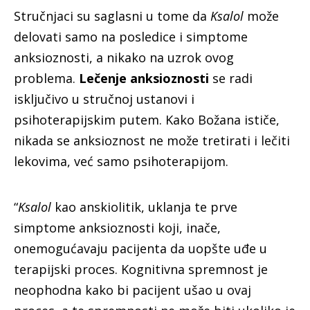
Stručnjaci su saglasni u tome da
Ksalol
može
delovati samo na posledice i simptome
anksioznosti, a nikako na uzrok ovog
problema.
Lečenje anksioznosti
se radi
isključivo u stručnoj ustanovi i
psihoterapijskim putem. Kako Božana ističe,
nikada se anksioznost ne može tretirati i lečiti
lekovima, već samo psihoterapijom.
“
Ksalol
kao anskiolitik, uklanja te prve
simptome anksioznosti koji, inače,
onemogućavaju pacijenta da uopšte uđe u
terapijski proces. Kognitivna spremnost je
neophodna kako bi pacijent ušao u ovaj