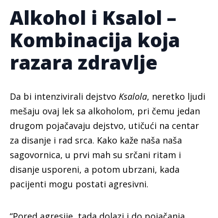
Alkohol i Ksalol –
Kombinacija koja
razara zdravlje
Da bi intenzivirali dejstvo
Ksalola
, neretko ljudi
mešaju ovaj lek sa alkoholom, pri čemu jedan
drugom pojačavaju dejstvo, utičući na centar
za disanje i rad srca. Kako kaže naša naša
sagovornica, u prvi mah su srčani ritam i
disanje usporeni, a potom ubrzani, kada
pacijenti mogu postati agresivni.
“Pored agresije, tada dolazi i do pojačanja