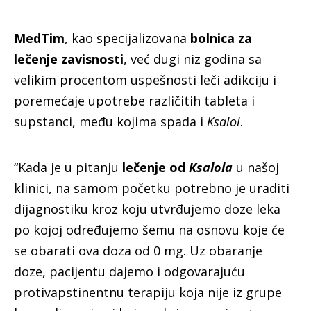
MedTim
, kao specijalizovana
bolnica za
lečenje zavisnosti
, već dugi niz godina sa
velikim procentom uspešnosti leči adikciju i
poremećaje upotrebe različitih tableta i
supstanci, među kojima spada i
Ksalol
.
“Kada je u pitanju
lečenje od
Ksalola
u našoj
klinici, na samom početku potrebno je uraditi
dijagnostiku kroz koju utvrđujemo doze leka
po kojoj određujemo šemu na osnovu koje će
se obarati ova doza od 0 mg. Uz obaranje
doze, pacijentu dajemo i odgovarajuću
protivapstinentnu terapiju koja nije iz grupe