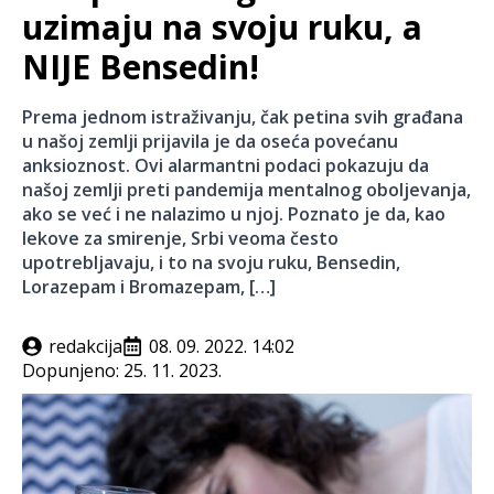
uzimaju na svoju ruku, a
NIJE Bensedin!
Prema jednom istraživanju, čak petina svih građana
u našoj zemlji prijavila je da oseća povećanu
anksioznost. Ovi alarmantni podaci pokazuju da
našoj zemlji preti pandemija mentalnog oboljevanja,
ako se već i ne nalazimo u njoj. Poznato je da, kao
lekove za smirenje, Srbi veoma često
upotrebljavaju, i to na svoju ruku, Bensedin,
Lorazepam i Bromazepam, […]
redakcija
08. 09. 2022. 14:02
Dopunjeno:
25. 11. 2023.