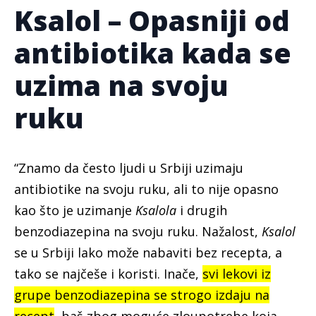
Ksalol – Opasniji od
antibiotika kada se
uzima na svoju
ruku
“Znamo da često ljudi u Srbiji uzimaju
antibiotike na svoju ruku, ali to nije opasno
kao što je uzimanje
Ksalola
i drugih
benzodiazepina na svoju ruku. Nažalost,
Ksalol
se u Srbiji lako može nabaviti bez recepta, a
tako se najčeše i koristi. Inače,
svi lekovi iz
grupe benzodiazepina se strogo izdaju na
recept
, baš zbog moguće zloupotrebe koja