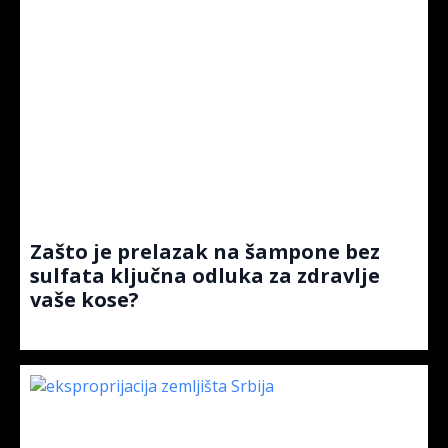
Zašto je prelazak na šampone bez
sulfata ključna odluka za zdravlje
vaše kose?