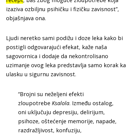
izaziva ozbiljnu psihičku i fizičku zavisnost”,
objašnjava ona.
Ljudi neretko sami podižu i doze leka kako bi
postigli odgovarajući efekat, kaže naša
sagovornica i dodaje da nekontrolisano
uzimanje ovog leka predstavlja samo korak ka
ulasku u sigurnu zavisnost.
“Brojni su neželjeni efekti
zloupotrebe
Ksalola
. Između ostalog,
oni uključuju depresiju, delirijum,
psihoze, oštećenje memorije, napade,
razdražljivost, konfuziju,