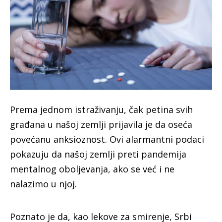
P
rema jednom istraživanju, čak petina svih
građana u našoj zemlji prijavila je da oseća
povećanu anksioznost. Ovi alarmantni podaci
pokazuju da našoj zemlji preti pandemija
mentalnog oboljevanja, ako se već i ne
nalazimo u njoj.
Poznato je da, kao lekove za smirenje, Srbi