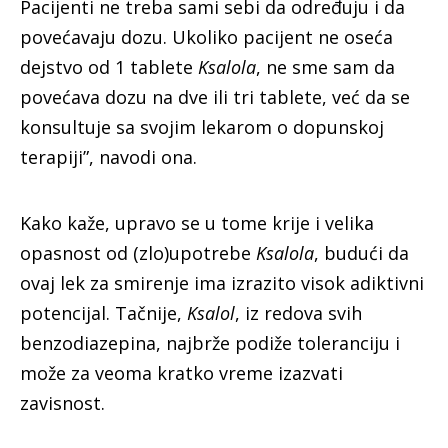
Pacijenti ne treba sami sebi da određuju i da
povećavaju dozu. Ukoliko pacijent ne oseća
dejstvo od 1 tablete
Ksalola
, ne sme sam da
povećava dozu na dve ili tri tablete, već da se
konsultuje sa svojim lekarom o dopunskoj
terapiji”, navodi ona.
Kako kaže, upravo se u tome krije i velika
opasnost od (zlo)upotrebe
Ksalola
, budući da
ovaj lek za smirenje ima izrazito visok adiktivni
potencijal. Tačnije,
Ksalol
, iz redova svih
benzodiazepina, najbrže podiže toleranciju i
može za veoma kratko vreme izazvati
zavisnost.