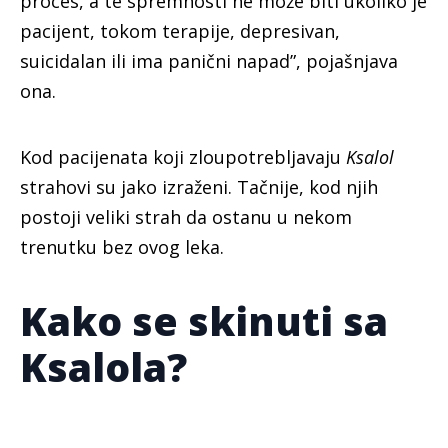
proces, a te spremnosti ne može biti ukoliko je
pacijent, tokom terapije, depresivan,
suicidalan ili ima panični napad”, pojašnjava
ona.
Kod pacijenata koji zloupotrebljavaju
Ksalol
strahovi su jako izraženi. Tačnije, kod njih
postoji veliki strah da ostanu u nekom
trenutku bez ovog leka.
Kako se skinuti sa
Ksalola?