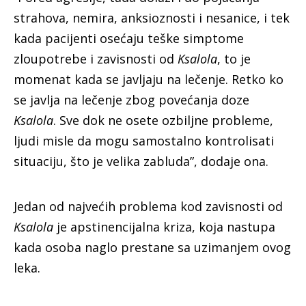
strahova, nemira, anksioznosti i nesanice, i tek
kada pacijenti osećaju teške simptome
zloupotrebe i zavisnosti od
Ksalola
, to je
momenat kada se javljaju na lečenje. Retko ko
se javlja na lečenje zbog povećanja doze
Ksalola
. Sve dok ne osete ozbiljne probleme,
ljudi misle da mogu samostalno kontrolisati
situaciju, što je velika zabluda”, dodaje ona.
Jedan od najvećih problema kod zavisnosti od
Ksalola
je apstinencijalna kriza, koja nastupa
kada osoba naglo prestane sa uzimanjem ovog
leka.