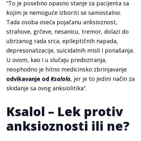
“To je posebno opasno stanje za pacijenta sa
kojim je nemoguće izboriti se samostalno.
Tada osoba oseća pojačanu anksioznost,
strahove, grčeve, nesanicu, tremor, dolazi do
ubrzanog rada srca, epileptičnih napada,
depresonalizacije, suicidalnih misli i ponašanja.
U ovom, kao i u slučaju predoziranja,
neophodno je hitno medicinsko zbrinjavanje
odvikavanje od
Ksalola
, jer je to jedini način za
skidanje sa ovog anksiolitika”.
Ksalol – Lek protiv
anksioznosti ili ne?