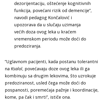
dezorijentaciju, oštećenje kognitivnih
funkcija, povećani rizik od demencije”,
navodi pedagog Končalović i
upozorava da u slučaju uzimanja
većih doza ovog leka u kraćem
vremenskom periodu može doći do
predoziranja.
“Uglavnom pacijenti, kada postanu tolerantni
na
Ksalol
, povećavaju doze ovog leka ili ga
kombinuju sa drugim lekovima, što uzrokuje
predoziranost, usled čega može doći do
pospanosti, poremećaja pažnje i koordinacije,
kome, pa čak i smrti”, ističe ona.