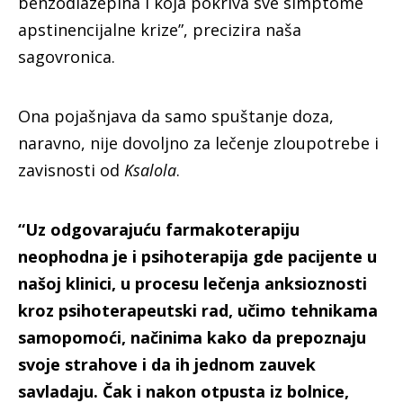
benzodiazepina i koja pokriva sve simptome
apstinencijalne krize”, precizira naša
sagovronica.
Ona pojašnjava da samo spuštanje doza,
naravno, nije dovoljno za lečenje zloupotrebe i
zavisnosti od
Ksalola
.
“Uz odgovarajuću farmakoterapiju
neophodna je i psihoterapija gde pacijente u
našoj klinici, u procesu lečenja anksioznosti
kroz psihoterapeutski rad, učimo tehnikama
samopomoći, načinima kako da prepoznaju
svoje strahove i da ih jednom zauvek
savladaju. Čak i nakon otpusta iz bolnice,