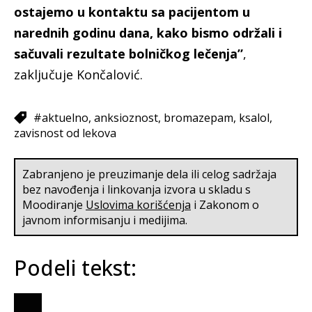
ostajemo u kontaktu sa pacijentom u
narednih godinu dana, kako bismo održali i
sačuvali rezultate bolničkog lečenja”
,
zaključuje Končalović.
#aktuelno
anksioznost
bromazepam
ksalol
zavisnost od lekova
Zabranjeno je preuzimanje dela ili celog sadržaja
bez navođenja i linkovanja izvora u skladu s
Moodiranje
Uslovima korišćenja
i Zakonom o
javnom informisanju i medijima.
Podeli tekst: