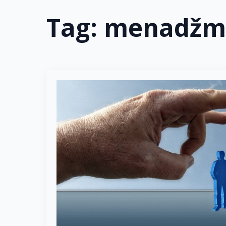
Tag:
menadžme