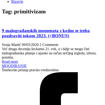
Bizstyle
Tag:
primitivizam
9 malograđanskih momenata s kojim se treba
pozdraviti tokom 2023. (+BONUS)
Sonja Martić
09/03/2020
2 Comments
Već drugu deceniju krckamo 21. vek, a i dalje se mogu čuti
malograđanska pitanja i opaske na račun nečijeg izgleda, izbora,
porekla.
Read more
MOODIRANJE
Šmekerski pristup pravim vrednostima