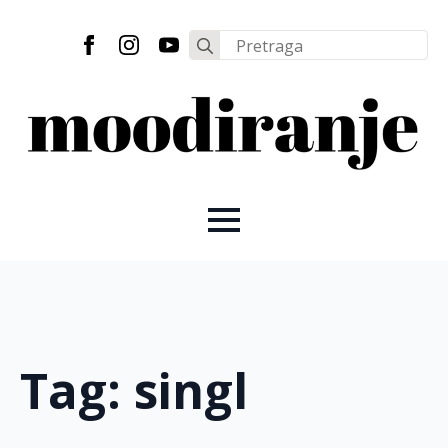
Search
for:
Tag:
singl