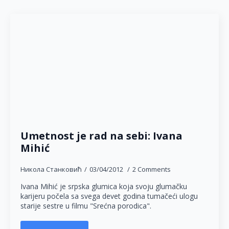
Umetnost je rad na sebi: Ivana
Mihić
Никола Станковић
03/04/2012
2 Comments
Ivana Mihić je srpska glumica koja svoju glumačku
karijeru počela sa svega devet godina tumačeći ulogu
starije sestre u filmu "Srećna porodica".