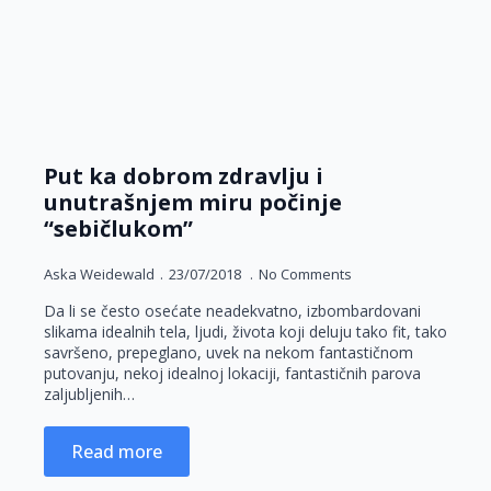
Put ka dobrom zdravlju i
unutrašnjem miru počinje
“sebičlukom”
Aska Weidewald
23/07/2018
No Comments
Da li se često osećate neadekvatno, izbombardovani
slikama idealnih tela, ljudi, života koji deluju tako fit, tako
savršeno, prepeglano, uvek na nekom fantastičnom
putovanju, nekoj idealnoj lokaciji, fantastičnih parova
zaljubljenih…
Read more