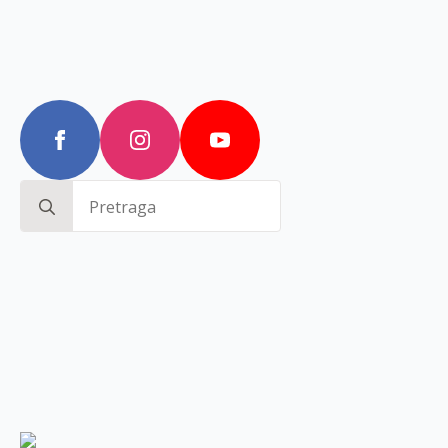
Search
for: