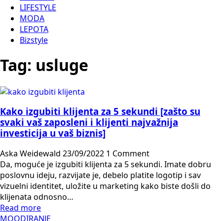
LIFESTYLE
MODA
LEPOTA
Bizstyle
Tag:
usluge
Kako izgubiti klijenta za 5 sekundi [zašto su
svaki vaš zaposleni i klijenti najvažnija
investicija u vaš biznis]
Aska Weidewald
23/09/2022
1 Comment
Da, moguće je izgubiti klijenta za 5 sekundi. Imate dobru
poslovnu ideju, razvijate je, debelo platite logotip i sav
vizuelni identitet, uložite u marketing kako biste došli do
klijenata odnosno…
Read more
MOODIRANJE