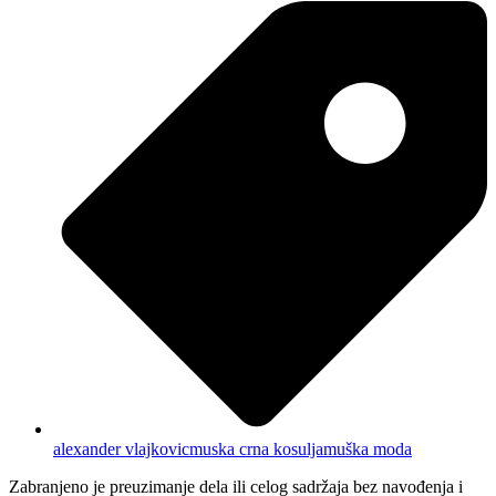
alexander vlajkovic
muska crna kosulja
muška moda
Zabranjeno je preuzimanje dela ili celog sadržaja bez navođenja i