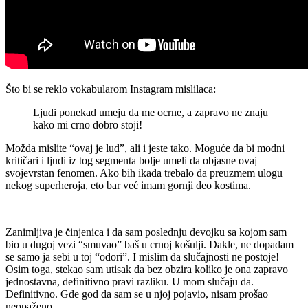
Što bi se reklo vokabularom Instagram mislilaca:
Ljudi ponekad umeju da me ocrne, a zapravo ne znaju
kako mi crno dobro stoji!
Možda mislite “ovaj je lud”, ali i jeste tako. Moguće da bi modni
kritičari i ljudi iz tog segmenta bolje umeli da objasne ovaj
svojevrstan fenomen. Ako bih ikada trebalo da preuzmem ulogu
nekog superheroja, eto bar već imam gornji deo kostima.
Zanimljiva je činjenica i da sam poslednju devojku sa kojom sam
bio u dugoj vezi “smuvao” baš u crnoj košulji. Dakle, ne dopadam
se samo ja sebi u toj “odori”. I mislim da slučajnosti ne postoje!
Osim toga, stekao sam utisak da bez obzira koliko je ona zapravo
jednostavna, definitivno pravi razliku. U mom slučaju da.
Definitivno. Gde god da sam se u njoj pojavio, nisam prošao
neopaženo.