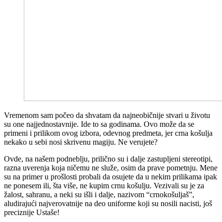
V
remenom sam počeo da shvatam da najneobičnije stvari u životu
su one najjednostavnije. Ide to sa godinama. Ovo može da se
primeni i prilikom ovog izbora, odevnog predmeta, jer crna košulja
nekako u sebi nosi skrivenu magiju. Ne verujete?
Ovde, na našem podneblju, prilično su i dalje zastupljeni stereotipi,
razna uverenja koja ničemu ne služe, osim da prave pometnju. Mene
su na primer u prošlosti probali da osujete da u nekim prilikama ipak
ne ponesem ili, šta više, ne kupim crnu košulju. Vezivali su je za
žalost, sahranu, a neki su išli i dalje, nazivom “crnokošuljaš”,
aludirajući najverovatnije na deo uniforme koji su nosili nacisti, još
preciznije Ustaše!