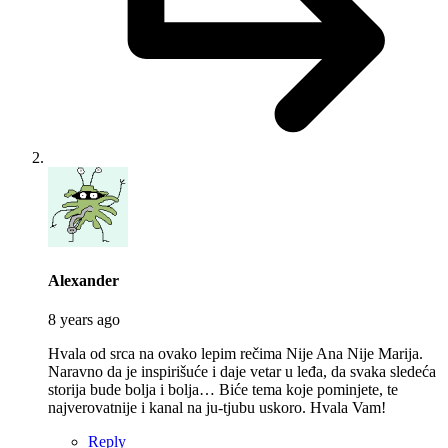
says:
Alexander
8 years ago
Hvala od srca na ovako lepim rečima Nije Ana Nije Marija.
Naravno da je inspirišuće i daje vetar u leđa, da svaka sledeća
storija bude bolja i bolja… Biće tema koje pominjete, te
najverovatnije i kanal na ju-tjubu uskoro. Hvala Vam!
Reply