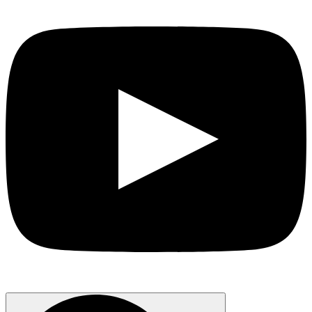
Search
for: