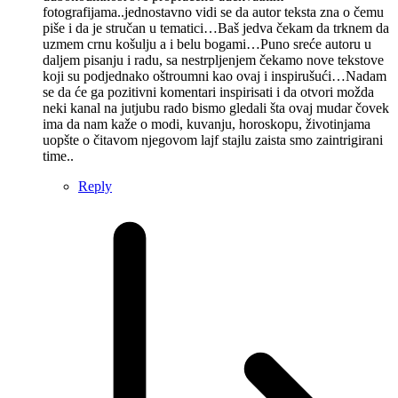
fotografijama..jednostavno vidi se da autor teksta zna o čemu
piše i da je stručan u tematici…Baš jedva čekam da trknem da
uzmem crnu košulju a i belu bogami…Puno sreće autoru u
daljem pisanju i radu, sa nestrpljenjem čekamo nove tekstove
koji su podjednako oštroumni kao ovaj i inspirušući…Nadam
se da će ga pozitivni komentari inspirisati i da otvori možda
neki kanal na jutjubu rado bismo gledali šta ovaj mudar čovek
ima da nam kaže o modi, kuvanju, horoskopu, životinjama
uopšte o čitavom njegovom lajf stajlu zaista smo zaintrigirani
time..
Reply