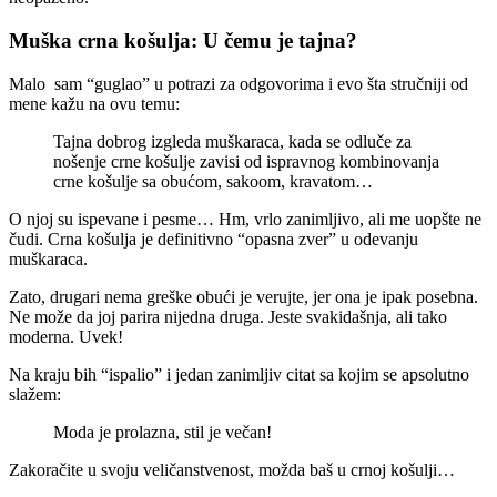
Muška crna košulja: U čemu je tajna?
Malo sam “guglao” u potrazi za odgovorima i evo šta stručniji od
mene kažu na ovu temu:
Tajna dobrog izgleda muškaraca, kada se odluče za
nošenje crne košulje zavisi od ispravnog kombinovanja
crne košulje sa obućom, sakoom, kravatom…
O njoj su ispevane i pesme… Hm, vrlo zanimljivo, ali me uopšte ne
čudi. Crna košulja je definitivno “opasna zver” u odevanju
muškaraca.
Zato, drugari nema greške obući je verujte, jer ona je ipak posebna.
Ne može da joj parira nijedna druga. Jeste svakidašnja, ali tako
moderna. Uvek!
Na kraju bih “ispalio” i jedan zanimljiv citat sa kojim se apsolutno
slažem:
Moda je prolazna, stil je večan!
Zakoračite u svoju veličanstvenost, možda baš u crnoj košulji…