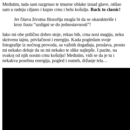
Međutim, tada sam razgrnuo te tmurne oblake iznad glave, otišao
sam u radnju ciljano i kupio crnu i belu košulju.
Back to classic!
Jer čitava životna filozofija mogla bi da se okarakteriše i
kroz frazu “uzdigni se do jednostavnosti”!
Iako mi obe prilično dobro stoje, rekao bih, crna nosi magiju, neku
skrivenu tajnu, privlačnost i energiju. Kada pogledam svoje
fotografije iz noćnog provoda, sa važnih događaja, proslava, prosto
mi nekako deluje da su mi nekako te slike najlepše. I pazite, na
svakoj od njih nosim crnu košulju! Međutim, vidi se da je tu i
nekakva posebna energija, pogled i osmeh, držanje tela…