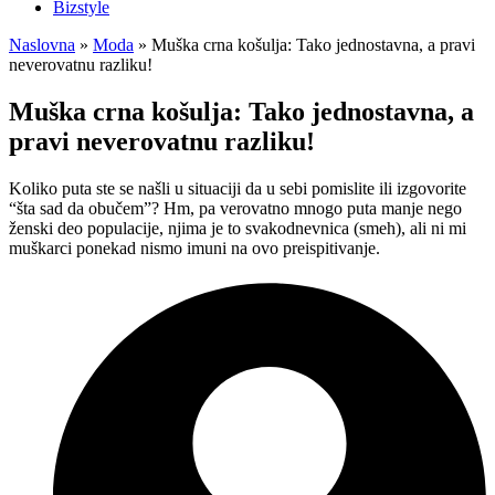
Bizstyle
Naslovna
»
Moda
»
Muška crna košulja: Tako jednostavna, a pravi
neverovatnu razliku!
Muška crna košulja: Tako jednostavna, a
pravi neverovatnu razliku!
Koliko puta ste se našli u situaciji da u sebi pomislite ili izgovorite
“šta sad da obučem”? Hm, pa verovatno mnogo puta manje nego
ženski deo populacije, njima je to svakodnevnica (smeh), ali ni mi
muškarci ponekad nismo imuni na ovo preispitivanje.