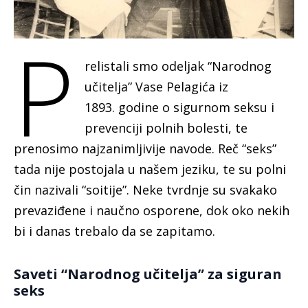
P
relistali smo odeljak “Narodnog
učitelja” Vase Pelagića iz
1893. godine o sigurnom seksu i
prevenciji polnih bolesti, te
prenosimo najzanimljivije navode. Reč “seks”
tada nije postojala u našem jeziku, te su polni
čin nazivali “soitije”. Neke tvrdnje su svakako
prevaziđene i naučno osporene, dok oko nekih
bi i danas trebalo da se zapitamo.
Saveti “Narodnog učitelja” za siguran
seks