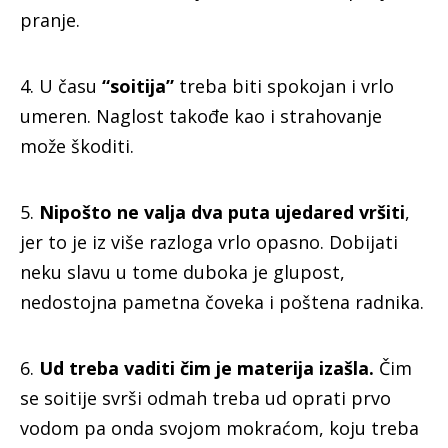
pranje.
4. U času
“soitija”
treba biti spokojan i vrlo
umeren. Naglost takođe kao i strahovanje
može škoditi.
5.
Nipošto ne valja dva puta ujedared vršiti
,
jer to je iz više razloga vrlo opasno. Dobijati
neku slavu u tome duboka je glupost,
nedostojna pametna čoveka i poštena radnika.
6.
Ud treba vaditi čim je materija izašla.
Čim
se soitije svrši odmah treba ud oprati prvo
vodom pa onda svojom mokraćom, koju treba