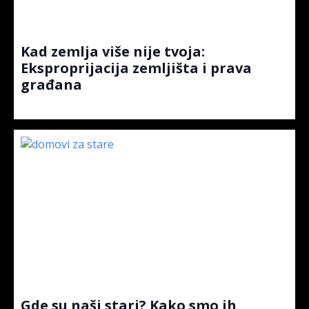
Kad zemlja više nije tvoja:
Eksproprijacija zemljišta i prava
građana
Gde su naši stari? Kako smo ih