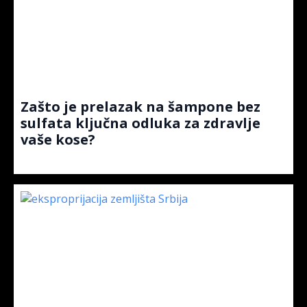
Zašto je prelazak na šampone bez
sulfata ključna odluka za zdravlje
vaše kose?