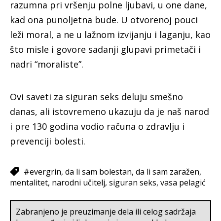
razumna pri vršenju polne ljubavi, u one dane,
kad ona punoljetna bude. U otvorenoj pouci
leži moral, a ne u lažnom izvijanju i laganju, kao
što misle i govore sadanji glupavi primetači i
nadri “moraliste”.
Ovi saveti za siguran seks deluju smešno
danas, ali istovremeno ukazuju da je naš narod
i pre 130 godina vodio računa o zdravlju i
prevenciji bolesti.
#evergrin
da li sam bolestan
da li sam zaražen
mentalitet
narodni učitelj
siguran seks
vasa pelagić
Zabranjeno je preuzimanje dela ili celog sadržaja