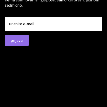
sedmično.
prijava