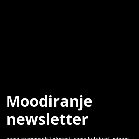
Moodiranje
newsletter
nema spamovanja i gluposti. samo kul stvari. jednom