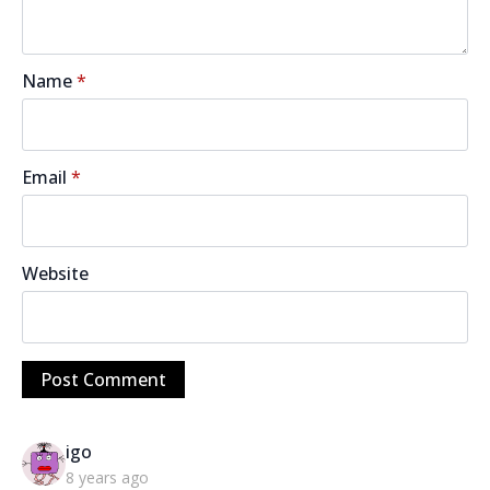
Name
*
Email
*
Website
says:
igo
8 years ago