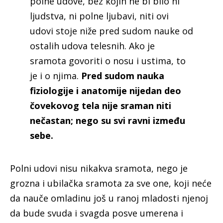
polne udove, bez kojih ne bi bilo ni
ljudstva, ni polne ljubavi, niti ovi
udovi stoje niže pred sudom nauke od
ostalih udova telesnih. Ako je
sramota govoriti o nosu i ustima, to
je i o njima.
Pred sudom nauka
fiziologije i anatomije nijedan deo
čovekovog tela nije sraman niti
nečastan; nego su svi ravni između
sebe.
Polni udovi nisu nikakva sramota, nego je
grozna i ubilačka sramota za sve one, koji neće
da nauče omladinu još u ranoj mladosti njenoj
da bude svuda i svagda posve umerena i