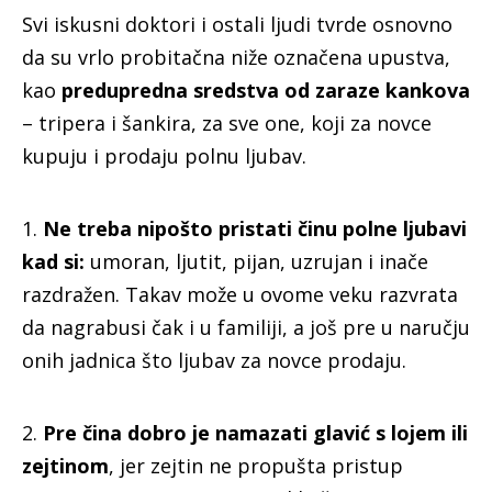
Svi iskusni doktori i ostali ljudi tvrde osnovno
da su vrlo probitačna niže označena upustva,
kao
predupredna sredstva od zaraze kankova
– tripera i šankira, za sve one, koji za novce
kupuju i prodaju polnu ljubav.
1.
Ne treba nipošto pristati činu polne ljubavi
kad si:
umoran, ljutit, pijan, uzrujan i inače
razdražen. Takav može u ovome veku razvrata
da nagrabusi čak i u familiji, a još pre u naručju
onih jadnica što ljubav za novce prodaju.
2.
Pre čina dobro je namazati glavić s lojem ili
zejtinom
, jer zejtin ne propušta pristup