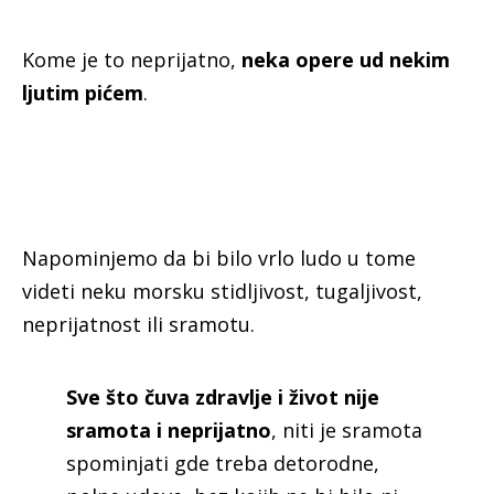
Kome je to neprijatno,
neka opere ud nekim
ljutim pićem
.
Napominjemo da bi bilo vrlo ludo u tome
videti neku morsku stidljivost, tugaljivost,
neprijatnost ili sramotu.
Sve što čuva zdravlje i život nije
sramota i neprijatno
, niti je sramota
spominjati gde treba detorodne,