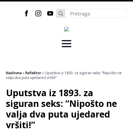
Search
for:
Naslovna
»
Reflektor
»
Uputstva iz 1893. za siguran seks: “Nipošto ne
valja dva puta ujedared vršiti!”
Uputstva iz 1893. za
siguran seks: “Nipošto ne
valja dva puta ujedared
vršiti!”