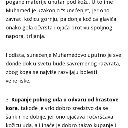
pogane materije unutar pod kožu. U to ime
Muhamed je uzakonio “sunećenje”, jer ono
zavrati kožicu gornju, pa donja kožica glavića
onako gola očvrsta i ojača protivu spoljnog
napora, trljanja.
I odista, sunećenje Muhamedovo uputno je sve
donde dok u svetu bude savremenog razvrata,
zbog koga se najviše razvijaju bolesti
veneriske.
3.
Kupanje polnog uda u odvaru od hrastove
kore
, takođe je vrlo dobro sredstvo da se
šankir ne dobije; jer ono ojačava i očvršćava
kožicu uda, a i inače je dobro takvo kupanje i