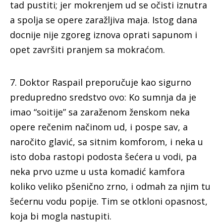
tad pustiti; jer mokrenjem ud se očisti iznutra
a spolja se opere zaražljiva maja. Istog dana
docnije nije zgoreg iznova oprati sapunom i
opet završiti pranjem sa mokraćom.
7. Doktor Raspail preporučuje kao sigurno
predupredno sredstvo ovo: Ko sumnja da je
imao “soitije” sa zaraženom ženskom neka
opere rečenim načinom ud, i pospe sav, a
naročito glavić, sa sitnim komforom, i neka u
isto doba rastopi podosta šećera u vodi, pa
neka prvo uzme u usta komadić kamfora
koliko veliko pšenično zrno, i odmah za njim tu
šećernu vodu popije. Tim se otkloni opasnost,
koja bi mogla nastupiti.