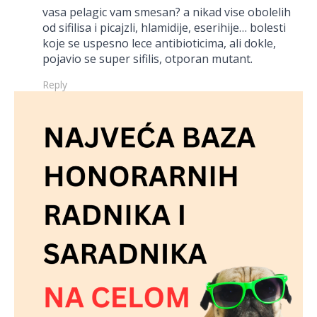
vasa pelagic vam smesan? a nikad vise obolelih
od sifilisa i picajzli, hlamidije, eserihije… bolesti
koje se uspesno lece antibioticima, ali dokle,
pojavio se super sifilis, otporan mutant.
Reply