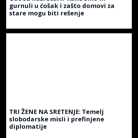
gurnuli u ćošak i zašto domovi za
stare mogu biti rešenje
TRI ŽENE NA SRETENJE: Temelj
slobodarske misli i prefinjene
diplomatije