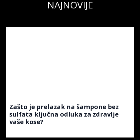
NAJNOVIJE
Zašto je prelazak na šampone bez
sulfata ključna odluka za zdravlje
vaše kose?