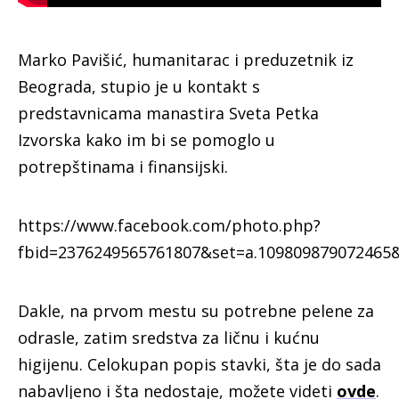
Marko Pavišić, humanitarac i preduzetnik iz
Beograda, stupio je u kontakt s
predstavnicama manastira Sveta Petka
Izvorska kako im bi se pomoglo u
potrepštinama i finansijski.
https://www.facebook.com/photo.php?
fbid=2376249565761807&set=a.109809879072465
Dakle, na prvom mestu su potrebne pelene za
odrasle, zatim sredstva za ličnu i kućnu
higijenu. Celokupan popis stavki, šta je do sada
nabavljeno i šta nedostaje, možete videti
ovde
.