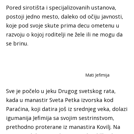
P
ored sirotišta i specijalizovanih ustanova,
postoji jedno mesto, daleko od očiju javnosti,
koje pod svoje skute prima decu ometenu u
razvoju o kojoj roditelji ne žele ili ne mogu da
se brinu.
Mati Jefimija
Sve je počelo u jeku Drugog svetskog rata,
kada u manastir Sveta Petka izvorska kod
Paraćina, koji datira još iz srednjeg veka, dolazi
igumanija Jefimija sa svojim sestrinstvom,
prethodno proterane iz manastira Kovilj. Na