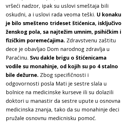
vršeći nadzor, ipak su uslovi smeštaja bili
oskudni, a i uslovi rada veoma teški.
U konaku
je bilo smešteno trideset štićenica, isključivo
ženskog pola, sa najtežim umnim, psihičkim i
fizičkim poremećajima.
Zdravstvenu zaštitu
dece je obavljao Dom narodnog zdravlja u
Paraćinu.
Svu dakle brigu o štićenicama
vodile su monahinje, od kojih su po 4 stalno
bile dežurne.
Zbog specifičnosti i
odgovornosti posla Mati je sestre slala u
bolnice na medicinske kurseve ili su dolazili
doktori u manastir da sestre upute u osnovna
medicinska znanja, tako da su monahinje deci
pružale osnovnu medicnisku pomoć.