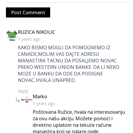
says:
RUZICA NIKOLIC
7 years ago
KAKO BISMO MOGLI DA POMOGNEMO IZ
CANADE,MOLIM VAS DAJTE ADRESU
MANASTIRA TACNU DA POSALJEMO NOVAC
PREKO WESTERN UNION BANKE. DA LI NEKO
MOZE U BANKU DA ODE DA PODIGNE
NOVAC..HVALA UNAPRED.
Reply
says:
Marko
7 years ago
Poštovana Ružice, hvala na interesovanju
za ovu našu akciju. Možete pomoći i
direktno uplatom na tekuće račune
manastira koji se nalaze ovde: