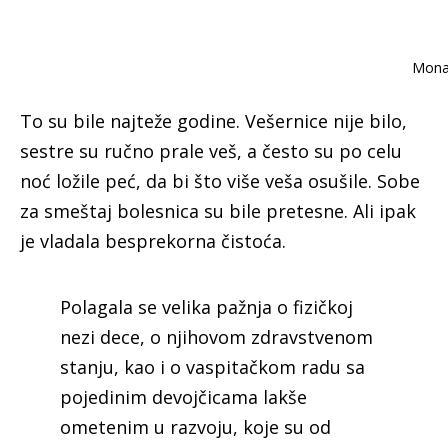
Monah
To su bile najteže godine. Vešernice nije bilo,
sestre su ručno prale veš, a često su po celu
noć ložile peć, da bi što više veša osušile. Sobe
za smeštaj bolesnica su bile pretesne. Ali ipak
je vladala besprekorna čistoća.
Polagala se velika pažnja o fizičkoj
nezi dece, o njihovom zdravstvenom
stanju, kao i o vaspitačkom radu sa
pojedinim devojčicama lakše
ometenim u razvoju, koje su od