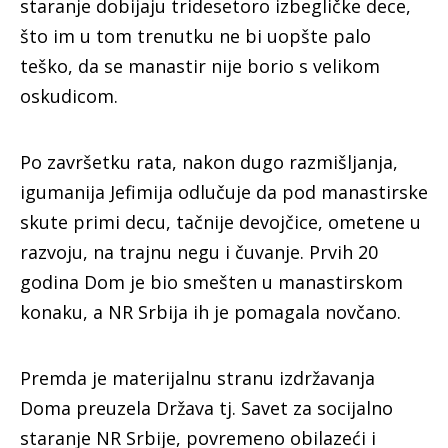
staranje dobijaju tridesetoro izbegličke dece,
što im u tom trenutku ne bi uopšte palo
teško, da se manastir nije borio s velikom
oskudicom.
Po završetku rata, nakon dugo razmišljanja,
igumanija Jefimija odlučuje da pod manastirske
skute primi decu, tačnije devojčice, ometene u
razvoju, na trajnu negu i čuvanje. Prvih 20
godina Dom je bio smešten u manastirskom
konaku, a NR Srbija ih je pomagala novčano.
Premda je materijalnu stranu izdržavanja
Doma preuzela Država tj. Savet za socijalno
staranje NR Srbije, povremeno obilazeći i