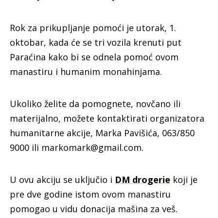
Rok za prikupljanje pomoći je utorak, 1.
oktobar, kada će se tri vozila krenuti put
Paraćina kako bi se odnela pomoć ovom
manastiru i humanim monahinjama.
Ukoliko želite da pomognete, novčano ili
materijalno, možete kontaktirati organizatora
humanitarne akcije, Marka Pavišića, 063/850
9000 ili markomark@gmail.com.
U ovu akciju se uključio i
DM drogerie
koji je
pre dve godine istom ovom manastiru
pomogao u vidu donacija mašina za veš.