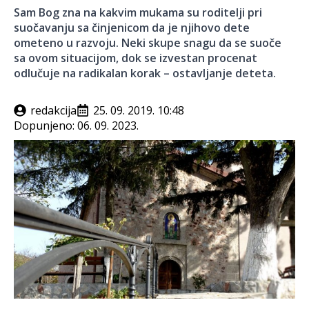
Sam Bog zna na kakvim mukama su roditelji pri
suočavanju sa činjenicom da je njihovo dete
ometeno u razvoju. Neki skupe snagu da se suoče
sa ovom situacijom, dok se izvestan procenat
odlučuje na radikalan korak – ostavljanje deteta.
redakcija
25. 09. 2019. 10:48
Dopunjeno:
06. 09. 2023.