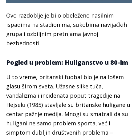
Ovo razdoblje je bilo obeleženo nasilnim
ispadima na stadionima, sukobima navijačkih
grupa i ozbiljnim pretnjama javnoj
bezbednosti.
Pogled u problem: Huliganstvo u 80-im
U to vreme, britanski fudbal bio je na lošem
glasu širom sveta. Užasne slike tuča,
vandalizma i incidenata poput tragedije na
Hejselu (1985) stavljale su britanske huligane u
centar pažnje medija. Mnogi su smatrali da su
huligani ne samo problem sporta, već i
simptom dubljih društvenih problema –