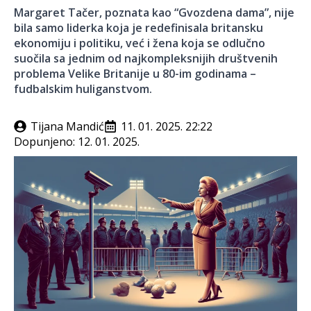
Margaret Tačer, poznata kao “Gvozdena dama”, nije
bila samo liderka koja je redefinisala britansku
ekonomiju i politiku, već i žena koja se odlučno
suočila sa jednim od najkompleksnijih društvenih
problema Velike Britanije u 80-im godinama –
fudbalskim huliganstvom.
Tijana Mandić
11. 01. 2025. 22:22
Dopunjeno:
12. 01. 2025.