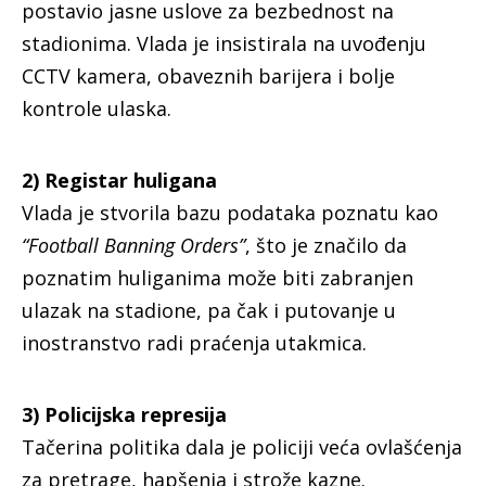
postavio jasne uslove za bezbednost na
stadionima. Vlada je insistirala na uvođenju
CCTV kamera, obaveznih barijera i bolje
kontrole ulaska.
2) Registar huligana
Vlada je stvorila bazu podataka poznatu kao
“Football Banning Orders”
, što je značilo da
poznatim huliganima može biti zabranjen
ulazak na stadione, pa čak i putovanje u
inostranstvo radi praćenja utakmica.
3) Policijska represija
Tačerina politika dala je policiji veća ovlašćenja
za pretrage, hapšenja i strože kazne.