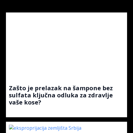
Zašto je prelazak na šampone bez
sulfata ključna odluka za zdravlje
vaše kose?