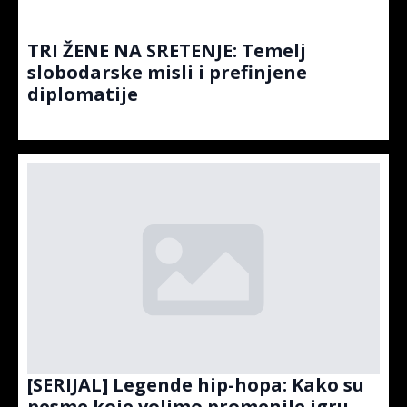
TRI ŽENE NA SRETENJE: Temelj
slobodarske misli i prefinjene
diplomatije
[SERIJAL] Legende hip-hopa: Kako su
pesme koje volimo promenile igru