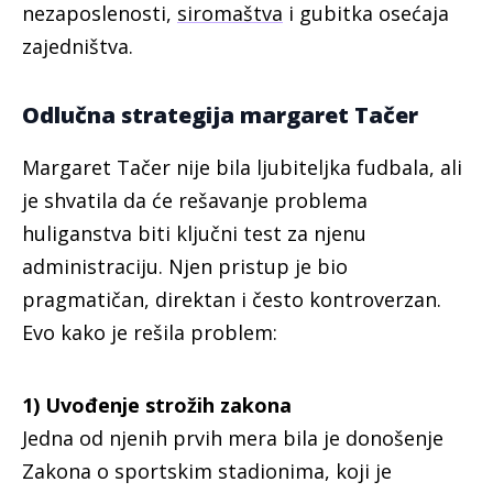
nezaposlenosti,
siromaštva
i gubitka osećaja
zajedništva.
Odlučna strategija margaret Tačer
Margaret Tačer nije bila ljubiteljka fudbala, ali
je shvatila da će rešavanje problema
huliganstva biti ključni test za njenu
administraciju. Njen pristup je bio
pragmatičan, direktan i često kontroverzan.
Evo kako je rešila problem:
1) Uvođenje strožih zakona
Jedna od njenih prvih mera bila je donošenje
Zakona o sportskim stadionima, koji je