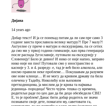
says:
Дијана
14 years ago
Добар текст! И ја се понекад питам да ли сам пре само 3
године заиста прославила велику матуру?! Пре 7 малу?!
Актуелне су приче о матури и екскурзијама, па се сетих
да смо ми у првој години гимназије, као прва генерација
после распада Југославије, путовали на екскурзију у
Словенију! Било је дивно! И нико се није напио, заправо
нико није ни пио! Путовали смо у иностранство и
касније у 3. и 4. разреду- е, тад је већ било алкохола, али
нисмо правили неке проблеме… Покушавам да разумем
ове нове клинце… И не могу да кривим државу па била
оличена у Тадићу, Николићу или њиховим
претходницима, ја мислим да је крива та најмања
јединица- породица! Често чујем- тешка су времена,
родитељи раде по цео дан да би деци обезбедили СВЕ!
Е, то је проблем! Данас бити добар родитељ не значи
познавати своје дете, помагати му, саветовати га,
усмеравати, па по потреби и кажњавати (наравно не