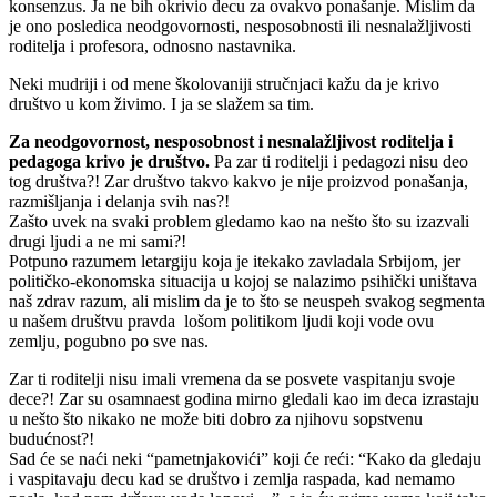
konsenzus. Ja ne bih okrivio decu za ovakvo ponašanje. Mislim da
je ono posledica neodgovornosti, nesposobnosti ili nesnalažljivosti
roditelja i profesora, odnosno nastavnika.
Neki mudriji i od mene školovaniji stručnjaci kažu da je krivo
društvo u kom živimo. I ja se slažem sa tim.
Za neodgovornost, nesposobnost i nesnalažljivost roditelja i
pedagoga krivo je društvo.
Pa zar ti roditelji i pedagozi nisu deo
tog društva?! Zar društvo takvo kakvo je nije proizvod ponašanja,
razmišljanja i delanja svih nas?!
Zašto uvek na svaki problem gledamo kao na nešto što su izazvali
drugi ljudi a ne mi sami?!
Potpuno razumem letargiju koja je itekako zavladala Srbijom, jer
političko-ekonomska situacija u kojoj se nalazimo psihički uništava
naš zdrav razum, ali mislim da je to što se neuspeh svakog segmenta
u našem društvu pravda lošom politikom ljudi koji vode ovu
zemlju, pogubno po sve nas.
Zar ti roditelji nisu imali vremena da se posvete vaspitanju svoje
dece?! Zar su osamnaest godina mirno gledali kao im deca izrastaju
u nešto što nikako ne može biti dobro za njihovu sopstvenu
budućnost?!
Sad će se naći neki “pametnjakovići” koji će reći: “Kako da gledaju
i vaspitavaju decu kad se društvo i zemlja raspada, kad nemamo