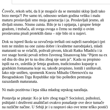
Č
oveče, rekoh sebi, da li je moguće da se mentalni sklop ljudi tako
brzo menja?! Pre samo tri, odnosno sedam godina veliku i malu
maturu proslavljali smo moja generacija i ja. Proslavljali jesmo, ali
divljali nismo. Nismo zaista. Bilo je tu i opijanja, i grupne šetnje
gradom, i trubača, ali svega ovoga o čemu su mediji o ovim
proslavama pisali proteklih dana – nije bilo ni u najavi.
Dok su ispred škola sa ozvučenja treštali oni najteži narodnjaci (pri
tom ne mislim na one zaista dobre i kvalitetne narodnjake), mladi
maturanti su se svlačili, polivali pivom, klicali Ratku Mladiću i iz
sve snage horski pevali refren čuvenog Sinanovog hita “Pijem na ex
od dna do dna jer tu na dnu zbog nje sam ja”. Kada su propisno
ispili na ex, usledila je šetnja gradom, tradicionalno kupanje u
gradskim fontanama koje su, takođe propisno, lomili i uništavali.
Iako nije uništen, spomenik Knezu Mihailu Obrenoviću na
Beogradskom Trgu Republike nije bio pošteđen pentranja
razuzdanih maturanata.
Ni malo pozitivna i lepa slika mladog srpskog naraštaja.
Postavlja se pitanje: Ko je kriv zbog toga?! Sociolozi, psiholozi,
psihijatri i društveni analitičari ovakvo ponašanje ove dece tumače
na različite načine. U Srbiji je i u raspravi oko ove teme teško postići