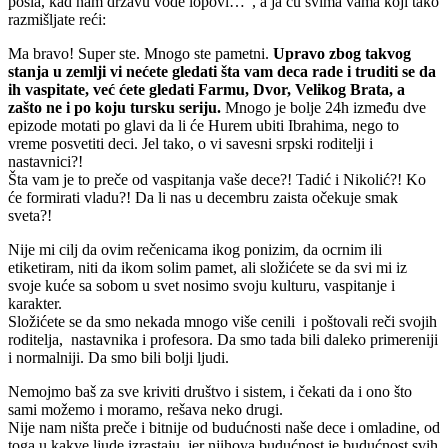
posla, kad nam državu vode lopovi…”, a ja ću svima vama koji tako
razmišljate reći:
Ma bravo! Super ste. Mnogo ste pametni.
Upravo zbog takvog
stanja u zemlji vi nećete gledati šta vam deca rade i truditi se da
ih vaspitate, već ćete gledati Farmu, Dvor, Velikog Brata, a
zašto ne i po koju tursku seriju.
Mnogo je bolje 24h između dve
epizode motati po glavi da li će Hurem ubiti Ibrahima, nego to
vreme posvetiti deci. Jel tako, o vi savesni srpski roditelji i
nastavnici?!
Šta vam je to preče od vaspitanja vaše dece?! Tadić i Nikolić?! Ko
će formirati vladu?! Da li nas u decembru zaista očekuje smak
sveta?!
Nije mi cilj da ovim rečenicama ikog ponizim, da ocrnim ili
etiketiram, niti da ikom solim pamet, ali složićete se da svi mi iz
svoje kuće sa sobom u svet nosimo svoju kulturu, vaspitanje i
karakter.
Složićete se da smo nekada mnogo više cenili i poštovali reči svojih
roditelja, nastavnika i profesora. Da smo tada bili daleko primereniji
i normalniji. Da smo bili bolji ljudi.
Nemojmo baš za sve kriviti društvo i sistem, i čekati da i ono što
sami možemo i moramo, rešava neko drugi.
Nije nam ništa preče i bitnije od budućnosti naše dece i omladine, od
toga u kakve ljude izrastaju, jer njihova budućnost je budućnost svih