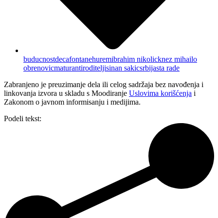
buducnost
deca
fontane
hurem
ibrahim nikolic
knez mihailo
obrenovic
maturanti
roditelji
sinan sakic
srbija
sta rade
Zabranjeno je preuzimanje dela ili celog sadržaja bez navođenja i
linkovanja izvora u skladu s Moodiranje
Uslovima korišćenja
i
Zakonom o javnom informisanju i medijima.
Podeli tekst: