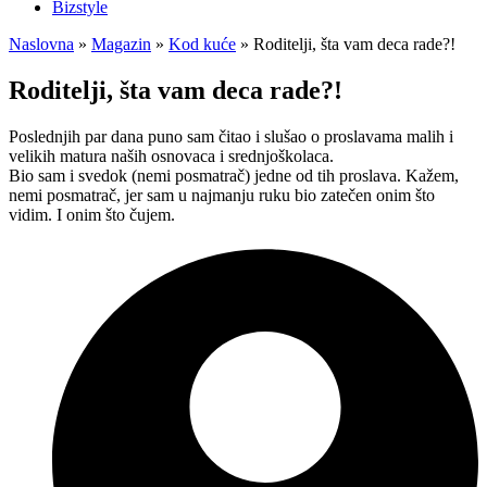
Bizstyle
Naslovna
»
Magazin
»
Kod kuće
»
Roditelji, šta vam deca rade?!
Roditelji, šta vam deca rade?!
Poslednjih par dana puno sam čitao i slušao o proslavama malih i
velikih matura naših osnovaca i srednjoškolaca.
Bio sam i svedok (nemi posmatrač) jedne od tih proslava. Kažem,
nemi posmatrač, jer sam u najmanju ruku bio zatečen onim što
vidim. I onim što čujem.