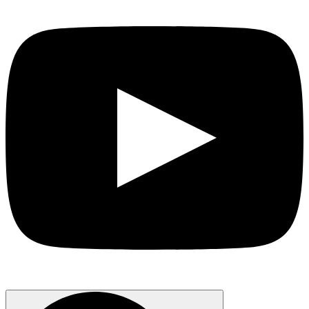
Search
for: