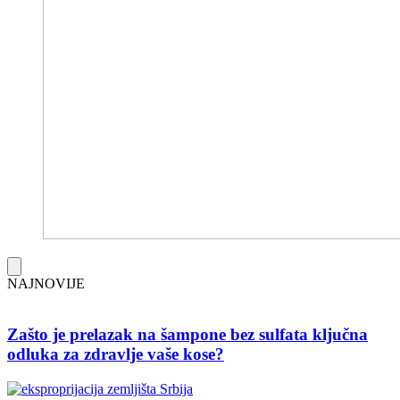
NAJNOVIJE
Zašto je prelazak na šampone bez sulfata ključna
odluka za zdravlje vaše kose?