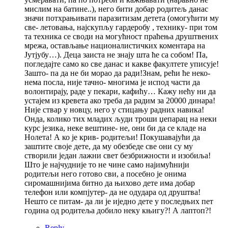
мислим на батине..), него бити добар родитељ данас
значи потхрањивати паразитизам детета (омогућити му
све- летовања, најскупљу гардеробу , технику- при том
та техника се своди на могућност праћења друштвених
мрежа, остављање националистичких коментара на
Јутјубу…). Деца заиста не знају шта ће са собом! Па,
погледајте само ко све данас и какве факултете уписује!
Зашто- па да не би морао да ради!Знам, рећи ће неко-
нема посла, није тачно- многима је испод части да
волонтирају, раде у пекари, кафићу… Кажу нећу ни да
устајем из кревета ако треба да радим за 20000 динара!
Није ствар у новцу, него у стицању радних навика!
Онда, колико тих младих људи троши џепарац на неки
курс језика, неке вештине- не, они би да се кладе на
Нолета! А ко је крив- родитељи! Покушавајући да
заштите своје дете, да му обезбеде све они су му
створили један лажни свет безбрижности и изобиља!
Што је најчудније то не чине само најимућнији
родитељи него готово сви, а посебно је онима
сиромашнијима битно да њихово дете има добар
телефон или компјутер- да не одудара од друштва!
Нешто се питам- да ли је иједно дете у последњих пет
година од родитеља добило неку књигу?! А лаптоп?!
Reply