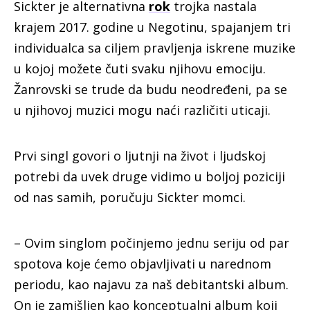
S
ickter je alternativna
rok
trojka nastala
krajem 2017. godine u Negotinu, spajanjem tri
individualca sa ciljem pravljenja iskrene muzike
u kojoj možete čuti svaku njihovu emociju.
Žanrovski se trude da budu neodređeni, pa se
u njihovoj muzici mogu naći različiti uticaji.
Prvi singl govori o ljutnji na život i ljudskoj
potrebi da uvek druge vidimo u boljoj poziciji
od nas samih, poručuju Sickter momci.
– Ovim singlom počinjemo jednu seriju od par
spotova koje ćemo objavljivati u narednom
periodu, kao najavu za naš debitantski album.
On je zamišljen kao konceptualni album koji