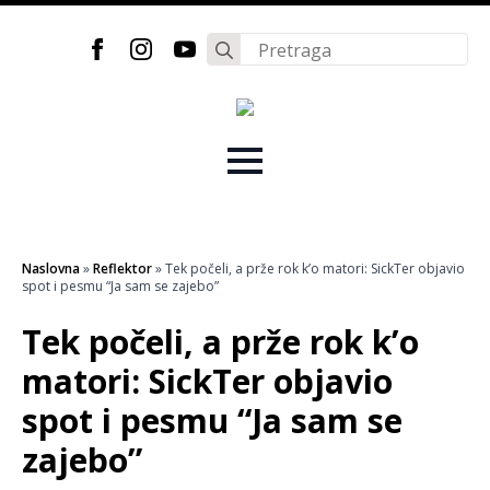
Search
for:
Naslovna
»
Reflektor
»
Tek počeli, a prže rok k’o matori: SickTer objavio
spot i pesmu “Ja sam se zajebo”
Tek počeli, a prže rok k’o
matori: SickTer objavio
spot i pesmu “Ja sam se
zajebo”