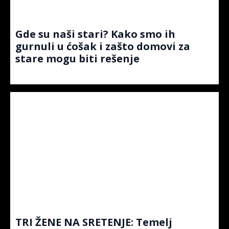
Gde su naši stari? Kako smo ih
gurnuli u ćošak i zašto domovi za
stare mogu biti rešenje
TRI ŽENE NA SRETENJE: Temelj