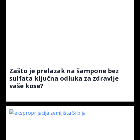
Zašto je prelazak na šampone bez
sulfata ključna odluka za zdravlje
vaše kose?