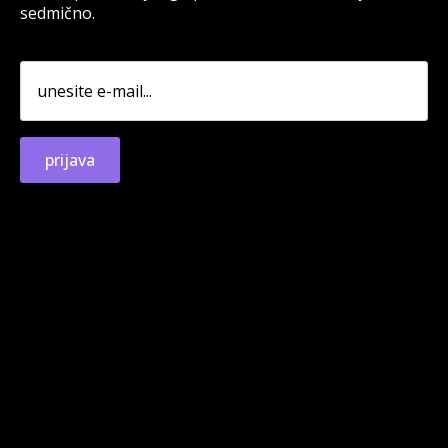
sedmično.
prijava