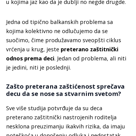
u kojima jaz kao da je dublji no negde drugde.
Jedna od tipično balkanskih problema sa
kojima kolektivno ne odlučujemo da se
suočimo, čime produžavamo sveopšti ciklus
vrćenja u krug, jeste
preterano zaštitnički
odnos prema deci
. Jedan od problema, ali niti
je jedini, niti je poslednji.
Zašto preterana zaštićenost sprečava
decu da se nose sa stvarnim svetom?
Sve više studija potvrđuje da su deca
preterano zaštitnički nastrojenih roditelja
nesklona preuzimanju ikakvih rizika, da imaju
poteškoća u donošenju odluka i nedostatak