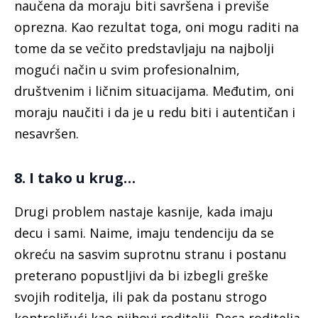
naučena da moraju biti savršena i previše
oprezna. Kao rezultat toga, oni mogu raditi na
tome da se večito predstavljaju na najbolji
mogući način u svim profesionalnim,
društvenim i ličnim situacijama. Međutim, oni
moraju naučiti i da je u redu biti i autentičan i
nesavršen.
8. I tako u krug…
Drugi problem nastaje kasnije, kada imaju
decu i sami. Naime, imaju tendenciju da se
okreću na sasvim suprotnu stranu i postanu
preterano popustljivi da bi izbegli greške
svojih roditelja, ili pak da postanu strogo