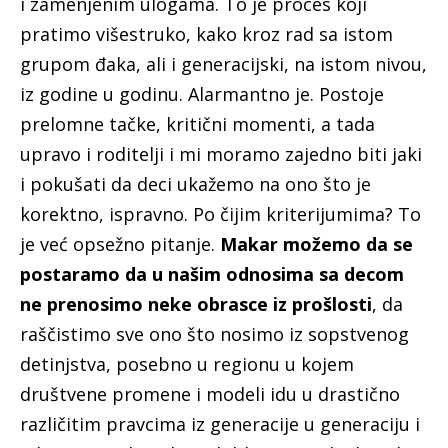
i zamenjenim ulogama. To je proces koji
pratimo višestruko, kako kroz rad sa istom
grupom đaka, ali i generacijski, na istom nivou,
iz godine u godinu. Alarmantno je. Postoje
prelomne tačke, kritični momenti, a tada
upravo i roditelji i mi moramo zajedno biti jaki
i pokušati da deci ukažemo na ono što je
korektno, ispravno. Po čijim kriterijumima? To
je već opsežno pitanje.
Makar možemo da se
postaramo da u našim odnosima sa decom
ne prenosimo neke obrasce iz prošlosti
, da
raščistimo sve ono što nosimo iz sopstvenog
detinjstva, posebno u regionu u kojem
društvene promene i modeli idu u drastično
različitim pravcima iz generacije u generaciju i