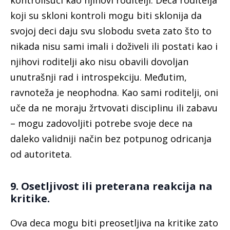
kontrolišući kao njihovi roditelji. Deca roditelja
koji su skloni kontroli mogu biti sklonija da
svojoj deci daju svu slobodu sveta zato što to
nikada nisu sami imali i doživeli ili postati kao i
njihovi roditelji ako nisu obavili dovoljan
unutrašnji rad i introspekciju. Međutim,
ravnoteža je neophodna. Kao sami roditelji, oni
uče da ne moraju žrtvovati disciplinu ili zabavu
– mogu zadovoljiti potrebe svoje dece na
daleko validniji način bez potpunog odricanja
od autoriteta.
9. Osetljivost ili preterana reakcija na
kritike.
Ova deca mogu biti preosetljiva na kritike zato