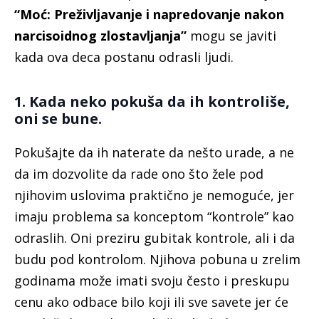
“Moć: Preživljavanje i napredovanje nakon
narcisoidnog zlostavljanja”
mogu se javiti
kada ova deca postanu odrasli ljudi.
1. Kada neko pokuša da ih kontroliše,
oni se bune.
Pokušajte da ih naterate da nešto urade, a ne
da im dozvolite da rade ono što žele pod
njihovim uslovima praktično je nemoguće, jer
imaju problema sa konceptom “kontrole” kao
odraslih. Oni preziru gubitak kontrole, ali i da
budu pod kontrolom. Njihova pobuna u zrelim
godinama može imati svoju često i preskupu
cenu ako odbace bilo koji ili sve savete jer će