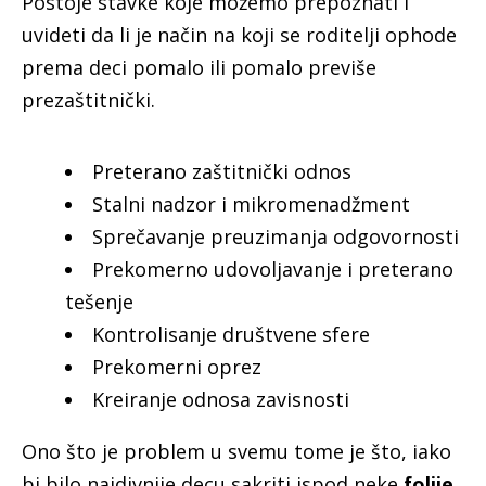
Postoje stavke koje možemo prepoznati i
uvideti da li je način na koji se roditelji ophode
prema deci pomalo ili pomalo previše
prezaštitnički.
Preterano zaštitnički odnos
Stalni nadzor i mikromenadžment
Sprečavanje preuzimanja odgovornosti
Prekomerno udovoljavanje i preterano
tešenje
Kontrolisanje društvene sfere
Prekomerni oprez
Kreiranje odnosa zavisnosti
Ono što je problem u svemu tome je što, iako
bi bilo najdivnije decu sakriti ispod neke
folije