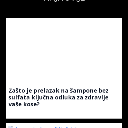
Zašto je prelazak na šampone bez
sulfata ključna odluka za zdravlje
vaše kose?