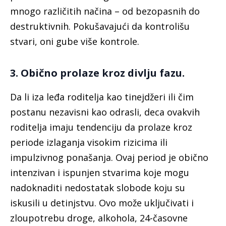
mnogo različitih načina – od bezopasnih do
destruktivnih. Pokušavajući da kontrolišu
stvari, oni gube više kontrole.
3. Obično prolaze kroz divlju fazu.
Da li iza leđa roditelja kao tinejdžeri ili čim
postanu nezavisni kao odrasli, deca ovakvih
roditelja imaju tendenciju da prolaze kroz
periode izlaganja visokim rizicima ili
impulzivnog ponašanja. Ovaj period je obično
intenzivan i ispunjen stvarima koje mogu
nadoknaditi nedostatak slobode koju su
iskusili u detinjstvu. Ovo može uključivati i
zloupotrebu droge, alkohola, 24-časovne