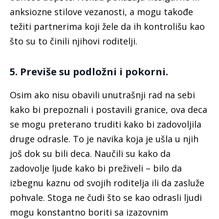
anksiozne stilove vezanosti, a mogu takođe
težiti partnerima koji žele da ih kontrolišu kao
što su to činili njihovi roditelji.
5. Previše su podložni i pokorni.
Osim ako nisu obavili unutrašnji rad na sebi
kako bi prepoznali i postavili granice, ova deca
se mogu preterano truditi kako bi zadovoljila
druge odrasle. To je navika koja je ušla u njih
još dok su bili deca. Naučili su kako da
zadovolje ljude kako bi preživeli – bilo da
izbegnu kaznu od svojih roditelja ili da zasluže
pohvale. Stoga ne čudi što se kao odrasli ljudi
mogu konstantno boriti sa izazovnim