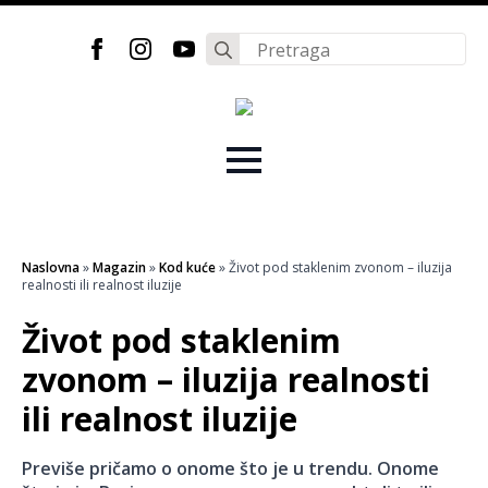
Search
for:
Naslovna
»
Magazin
»
Kod kuće
»
Život pod staklenim zvonom – iluzija
realnosti ili realnost iluzije
Život pod staklenim
zvonom – iluzija realnosti
ili realnost iluzije
Previše pričamo o onome što je u trendu. Onome