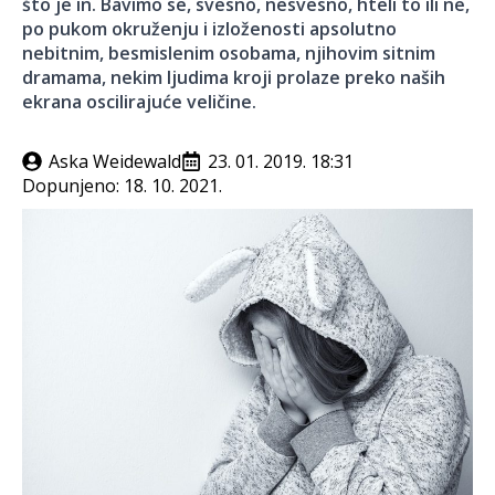
što je in. Bavimo se, svesno, nesvesno, hteli to ili ne,
po pukom okruženju i izloženosti apsolutno
nebitnim, besmislenim osobama, njihovim sitnim
dramama, nekim ljudima kroji prolaze preko naših
ekrana oscilirajuće veličine.
Aska Weidewald
23. 01. 2019. 18:31
Dopunjeno:
18. 10. 2021.