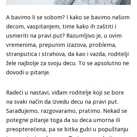
A
bavimo li se sobom? I kako se bavimo našom
decom, vaspitanjem, time kako ih zaštiti i
usmeriti na pravi put? Razumljivo je, u ovim
vremenima, prepunim izazova, problema,
stranputica i strahova, da kao i vazda, roditelji
žele najbolje za svoju decu. To se apsolutno ne
dovodi u pitanje.
Radeći u nastavi, viđam roditelje koji se bore
na svaki način da izvedu decu na pravi put.
Sarađujemo, razgovaramo, pratimo. Nekad se
potegne pitanje toga da su deca umorna ili
preopterećena, pa se bitka gubi u popuštanju