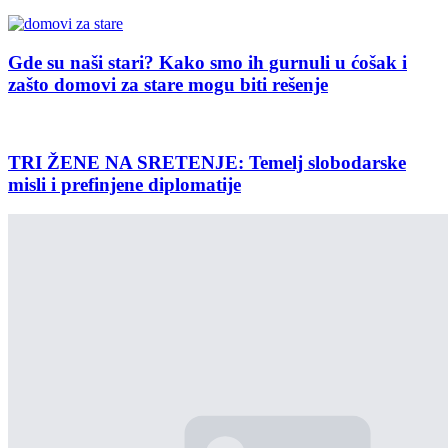
Gde su naši stari? Kako smo ih gurnuli u ćošak i
zašto domovi za stare mogu biti rešenje
TRI ŽENE NA SRETENJE: Temelj slobodarske
misli i prefinjene diplomatije