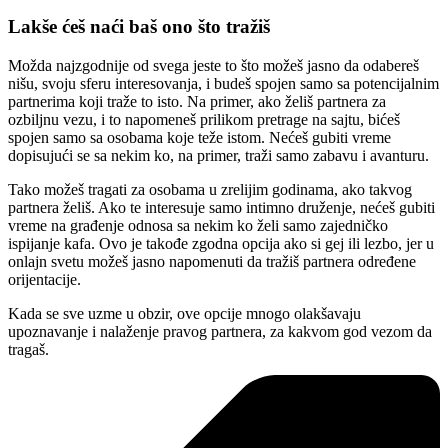
Lakše ćeš naći baš ono što tražiš
Možda najzgodnije od svega jeste to što možeš jasno da odabereš
nišu, svoju sferu interesovanja, i budeš spojen samo sa potencijalnim
partnerima koji traže to isto. Na primer, ako želiš partnera za
ozbiljnu vezu, i to napomeneš prilikom pretrage na sajtu, bićeš
spojen samo sa osobama koje teže istom. Nećeš gubiti vreme
dopisujući se sa nekim ko, na primer, traži samo zabavu i avanturu.
Tako možeš tragati za osobama u zrelijim godinama, ako takvog
partnera želiš. Ako te interesuje samo intimno druženje, nećeš gubiti
vreme na građenje odnosa sa nekim ko želi samo zajedničko
ispijanje kafa. Ovo je takođe zgodna opcija ako si gej ili lezbo, jer u
onlajn svetu možeš jasno napomenuti da tražiš partnera određene
orijentacije.
Kada se sve uzme u obzir, ove opcije mnogo olakšavaju
upoznavanje i nalaženje pravog partnera, za kakvom god vezom da
tragaš.