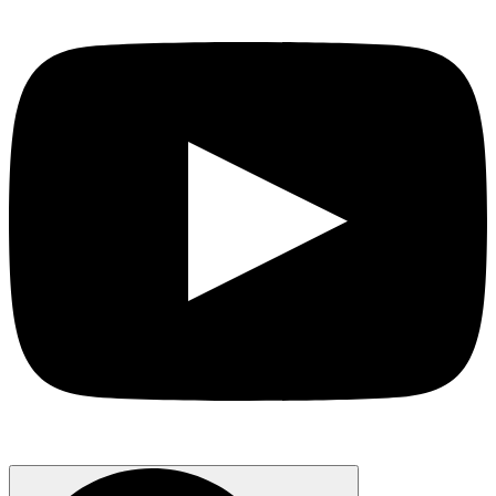
Search
for: