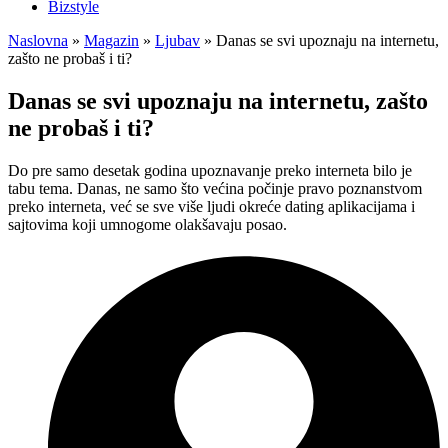
Bizstyle
Naslovna
»
Magazin
»
Ljubav
»
Danas se svi upoznaju na internetu,
zašto ne probaš i ti?
Danas se svi upoznaju na internetu, zašto
ne probaš i ti?
Do pre samo desetak godina upoznavanje preko interneta bilo je
tabu tema. Danas, ne samo što većina počinje pravo poznanstvom
preko interneta, već se sve više ljudi okreće dating aplikacijama i
sajtovima koji umnogome olakšavaju posao.