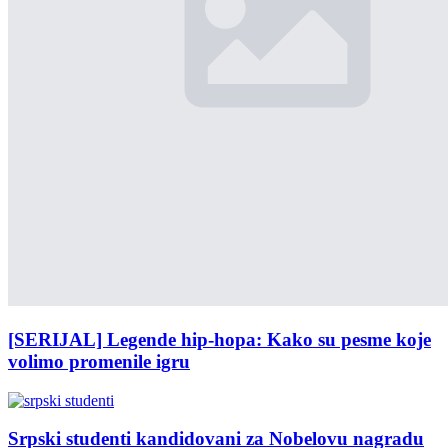
[SERIJAL] Legende hip-hopa: Kako su pesme koje
volimo promenile igru
Srpski studenti kandidovani za Nobelovu nagradu