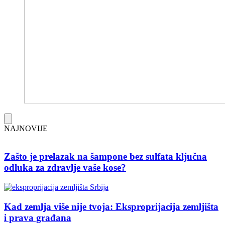
NAJNOVIJE
Zašto je prelazak na šampone bez sulfata ključna
odluka za zdravlje vaše kose?
Kad zemlja više nije tvoja: Eksproprijacija zemljišta
i prava građana