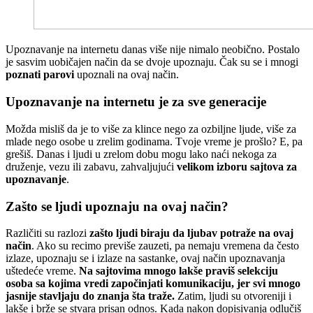
U
poznavanje na internetu danas više nije nimalo neobično. Postalo
je sasvim uobičajen način da se dvoje upoznaju. Čak su se i mnogi
poznati parovi
upoznali na ovaj način.
Upoznavanje na internetu je za sve generacije
Možda misliš da je to više za klince nego za ozbiljne ljude, više za
mlade nego osobe u zrelim godinama. Tvoje vreme je prošlo? E, pa
grešiš. Danas i ljudi u zrelom dobu mogu lako naći nekoga za
druženje, vezu ili zabavu, zahvaljujući
velikom izboru sajtova za
upoznavanje
.
Zašto se ljudi upoznaju na ovaj način?
Različiti su razlozi
zašto ljudi biraju da ljubav potraže na ovaj
način
. Ako su recimo previše zauzeti, pa nemaju vremena da često
izlaze, upoznaju se i izlaze na sastanke, ovaj način upoznavanja
uštedeće vreme.
Na sajtovima mnogo lakše praviš selekciju
osoba sa kojima vredi započinjati komunikaciju, jer svi mnogo
jasnije stavljaju do znanja šta traže.
Zatim, ljudi su otvoreniji i
lakše i brže se stvara prisan odnos. Kada nakon dopisivanja odlučiš