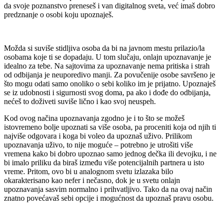
da svoje poznanstvo preneseš i van digitalnog sveta, već imaš dobro
predznanje o osobi koju upoznaješ.
Možda si suviše stidljiva osoba da bi na javnom mestu prilazio/la
osobama koje ti se dopadaju. U tom slučaju, onlajn upoznavanje je
idealno za tebe. Na sajtovima za upoznavanje nema pritiska i strah
od odbijanja je neuporedivo manji. Za povučenije osobe savršeno je
što mogu odati samo onoliko o sebi koliko im je prijatno. Upoznaješ
se iz udobnosti i sigurnosti svog doma, pa ako i dođe do odbijanja,
nećeš to doživeti suviše lično i kao svoj neuspeh.
Kod ovog načina upoznavanja zgodno je i to što se možeš
istovremeno bolje upoznati sa više osoba, pa proceniti koja od njih ti
najviše odgovara i koga bi voleo da upoznaš uživo. Prilikom
upoznavanja uživo, to nije moguće – potrebno je utrošiti više
vremena kako bi dobro upoznao samo jednog dečka ili devojku, i ne
bi imalo priliku da biraš između više potencijalnih partnera u isto
vreme. Pritom, ovo bi u analognom svetu izlazaka bilo
okarakterisano kao nefer i nečasno, dok je u svetu onlajn
upoznavanja sasvim normalno i prihvatljivo. Tako da na ovaj način
znatno povećavaš sebi opcije i mogućnost da upoznaš pravu osobu.