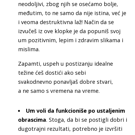
neodoljivi, zbog njih se osećamo bolje,
međutim, to ne samo da nije istina, već je
i veoma destruktivna laž! Način da se
izvučeš iz ove klopke je da popuniš svoj
um pozitivnim, lepim i zdravim slikama i
mislima.
Zapamti, uspeh u postizanju idealne
težine ćeš dostići ako sebi
svakodnevno ponavljaš dobre stvari,
a ne samo s vremena na vreme.
Um voli da funkcioniše po ustaljenim
obrascima
. Stoga, da bi se postigli dobri i
dugotrajni rezultati, potrebno je izvršiti