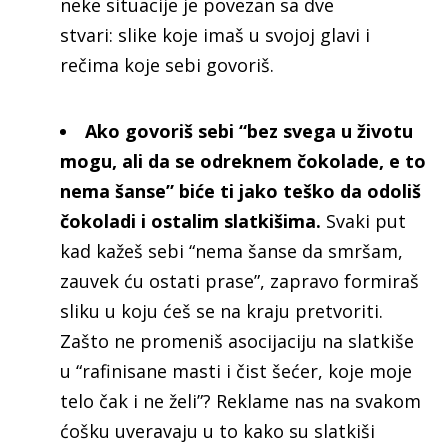
neke situacije je povezan sa dve
stvari: slike koje imaš u svojoj glavi i
rečima koje sebi govoriš.
Ako govoriš sebi “bez svega u životu
mogu, ali da se odreknem čokolade, e to
nema šanse” biće ti jako teško da odoliš
čokoladi i ostalim slatkišima.
Svaki put
kad kažeš sebi “nema šanse da smršam,
zauvek ću ostati prase”, zapravo formiraš
sliku u koju ćeš se na kraju pretvoriti.
Zašto ne promeniš asocijaciju na slatkiše
u “rafinisane masti i čist šećer, koje moje
telo čak i ne želi”? Reklame nas na svakom
ćošku uveravaju u to kako su slatkiši