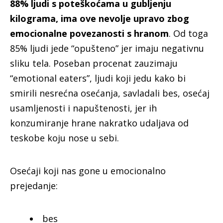
88% ljudi s poteškoćama u gubljenju
kilograma, ima ove nevolje upravo zbog
emocionalne povezanosti s hranom
. Od toga
85% ljudi jede “opušteno” jer imaju negativnu
sliku tela. Poseban procenat zauzimaju
“emotional eaters”, ljudi koji jedu kako bi
smirili nesrećna osećanja, savladali bes, osećaj
usamljenosti i napuštenosti, jer ih
konzumiranje hrane nakratko udaljava od
teskobe koju nose u sebi.
Osećaji koji nas gone u emocionalno
prejedanje:
bes