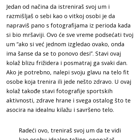
Jedan od načina da istreniraš svoj um i
razmišljaš o sebi kao o vitkoj osobi je da
napraviš pano s fotografijama iz perioda kada
si bio mršaviji. Ovo će sve vreme podsećati tvoj
um “ako si već jednom izgledao ovako, onda
ima šanse da se to ponovo desi”. Stavi ovaj
kolaž blizu frižidera i posmatraj ga svaki dan.
Ako je potrebno, nalepi svoju glavu na telo fit
osobe koja trenira ili jede nešto zdravo. U ovaj
kolaž takođe stavi fotografije sportskih
aktivnosti, zdrave hrane i svega ostalog što te
asocira na idealnu kilažu i savršeno telo.
Radeći ovo, treniraš svoj um da te vidi
kao osobu idealne težine, oponašaš