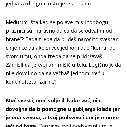
jedna za drugom (isto je i sa lošim).
Međutim, šta kad se pojave misli “pobogu,
praznici su, naravno da ću da se odvalim od
hrane”? Tada treba da budeš naročito svestan
činjenice da ako si već jednom dao “komandu”
svom umu, onda treba da se pridržavaš.
Zamisli da je tvoj um mišić u telu. Logično je da
nije dovoljno da ga vežbaš jednom, već u
kontinuitetu, zar ne?
Moć svesti, moć volje ili kako već, nije
dovoljna da ti pomogne u gubljenju kilaže jer
je ona svesna, a tvoj podsvesni um je mnogo
jači od toga.
Zapravo, tvoj podsvesni um je