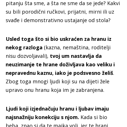
pitanju šta sme, a šta ne sme da se jede? Kakvi
su bili porodični ručkovi, prijatni, mirni ili uz
svađe i demonstrativno ustajanje od stola?
Usled toga što si bio uskraćen za hranu iz
nekog razloga
(kazna, nemaština, roditelji
nisu dozvoljavali),
tvoj um nastavlja da
neuzimanje te hrane doživljava kao veliku i
nepravednu kaznu, iako je podsvesno želiš
.
Zbog toga mnogi ljudi koji su na dijeti žele
upravo onu hranu koja im je zabranjena.
Ljudi koji izjednačuju hranu i ljubav imaju
najsnažniju konekciju s njom.
Kada si bio
beba, znao si da te majka voli, jer te hrani.