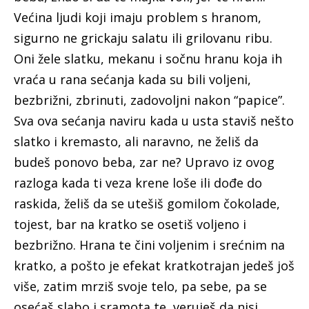
Većina ljudi koji imaju problem s hranom,
sigurno ne grickaju salatu ili grilovanu ribu.
Oni žele slatku, mekanu i sočnu hranu koja ih
vraća u rana sećanja kada su bili voljeni,
bezbrižni, zbrinuti, zadovoljni nakon “papice”.
Sva ova sećanja naviru kada u usta staviš nešto
slatko i kremasto, ali naravno, ne želiš da
budeš ponovo beba, zar ne? Upravo iz ovog
razloga kada ti veza krene loše ili dođe do
raskida, želiš da se utešiš gomilom čokolade,
tojest, bar na kratko se osetiš voljeno i
bezbrižno. Hrana te čini voljenim i srećnim na
kratko, a pošto je efekat kratkotrajan jedeš još
više, zatim mrziš svoje telo, pa sebe, pa se
osećaš slabo i sramota te, veruješ da nisi