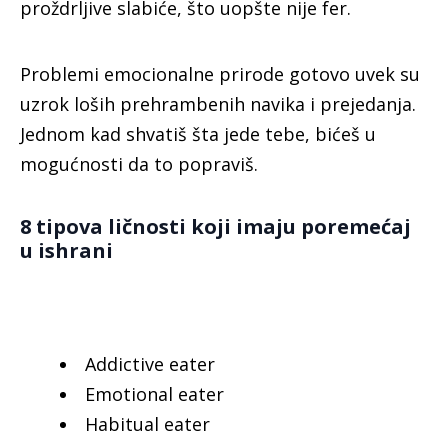
proždrljive slabiće, što uopšte nije fer.
Problemi emocionalne prirode gotovo uvek su
uzrok loših prehrambenih navika i prejedanja.
Jednom kad shvatiš šta jede tebe, bićeš u
mogućnosti da to popraviš.
8 tipova ličnosti koji imaju poremećaj
u ishrani
Addictive eater
Emotional eater
Habitual eater