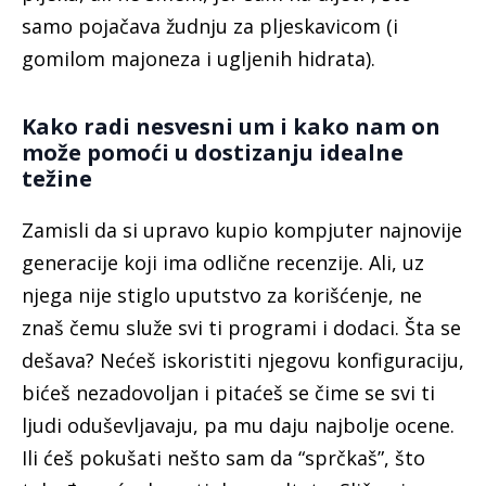
samo pojačava žudnju za pljeskavicom (i
gomilom majoneza i ugljenih hidrata).
Kako radi nesvesni um i kako nam on
može pomoći u dostizanju idealne
težine
Z
amisli da si upravo kupio kompjuter najnovije
generacije koji ima odlične recenzije. Ali, uz
njega nije stiglo uputstvo za korišćenje, ne
znaš čemu služe svi ti programi i dodaci. Šta se
dešava? Nećeš iskoristiti njegovu konfiguraciju,
bićeš nezadovoljan i pitaćeš se čime se svi ti
ljudi oduševljavaju, pa mu daju najbolje ocene.
Ili ćeš pokušati nešto sam da “sprčkaš”, što