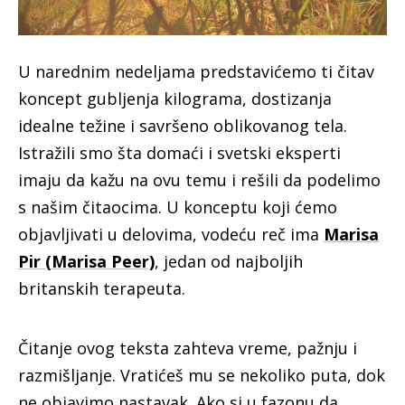
U
narednim nedeljama predstavićemo ti čitav
koncept gubljenja kilograma, dostizanja
idealne težine i savršeno oblikovanog tela.
Istražili smo šta domaći i svetski eksperti
imaju da kažu na ovu temu i rešili da podelimo
s našim čitaocima. U konceptu koji ćemo
objavljivati u delovima, vodeću reč ima
Marisa
Pir (Marisa Peer)
, jedan od najboljih
britanskih terapeuta.
Čitanje ovog teksta zahteva vreme, pažnju i
razmišljanje. Vratićeš mu se nekoliko puta, dok
ne objavimo nastavak. Ako si u fazonu da