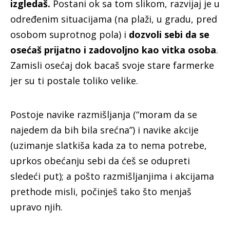
izgledaš.
Postani ok sa tom slikom, razvijaj je u
određenim situacijama (na plaži, u gradu, pred
osobom suprotnog pola) i
dozvoli sebi da se
osećaš prijatno i zadovoljno kao vitka osoba
.
Zamisli osećaj dok bacaš svoje stare farmerke
jer su ti postale toliko velike.
Postoje navike razmišljanja (“moram da se
najedem da bih bila srećna”) i navike akcije
(uzimanje slatkiša kada za to nema potrebe,
uprkos obećanju sebi da ćeš se odupreti
sledeći put); a pošto razmišljanjima i akcijama
prethode misli, počinješ tako što menjaš
upravo njih.