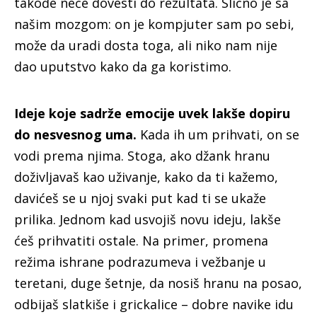
takođe neće dovesti do rezultata. Slično je sa
našim mozgom: on je kompjuter sam po sebi,
može da uradi dosta toga, ali niko nam nije
dao uputstvo kako da ga koristimo.
Ideje koje sadrže emocije uvek lakše dopiru
do nesvesnog uma.
Kada ih um prihvati, on se
vodi prema njima. Stoga, ako džank hranu
doživljavaš kao uživanje, kako da ti kažemo,
davićeš se u njoj svaki put kad ti se ukaže
prilika. Jednom kad usvojiš novu ideju, lakše
ćeš prihvatiti ostale. Na primer, promena
režima ishrane podrazumeva i vežbanje u
teretani, duge šetnje, da nosiš hranu na posao,
odbijaš slatkiše i grickalice – dobre navike idu