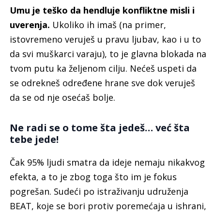
Umu je teško da hendluje konfliktne misli i
uverenja.
Ukoliko ih imaš (na primer,
istovremeno veruješ u pravu ljubav, kao i u to
da svi muškarci varaju), to je glavna blokada na
tvom putu ka željenom cilju. Nećeš uspeti da
se odrekneš određene hrane sve dok veruješ
da se od nje osećaš bolje.
Ne radi se o tome šta jedeš… već šta
tebe jede!
Č
ak 95% ljudi smatra da ideje nemaju nikakvog
efekta, a to je zbog toga što im je fokus
pogrešan. Sudeći po istraživanju udruženja
BEAT, koje se bori protiv poremećaja u ishrani,