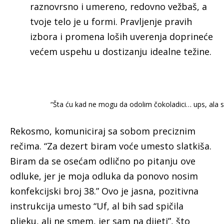
raznovrsno i umereno, redovno vežbaš, a
tvoje telo je u formi. Pravljenje pravih
izbora i promena loših uverenja doprineće
većem uspehu u dostizanju idealne težine.
“Šta ću kad ne mogu da odolim čokoladici… ups, ala sa
Rekosmo, komuniciraj sa sobom preciznim
rečima. “Za dezert biram voće umesto slatkiša.
Biram da se osećam odlično po pitanju ove
odluke, jer je moja odluka da ponovo nosim
konfekcijski broj 38.” Ovo je jasna, pozitivna
instrukcija umesto “Uf, al bih sad spičila
pljeku, ali ne smem, jer sam na dijeti”, što