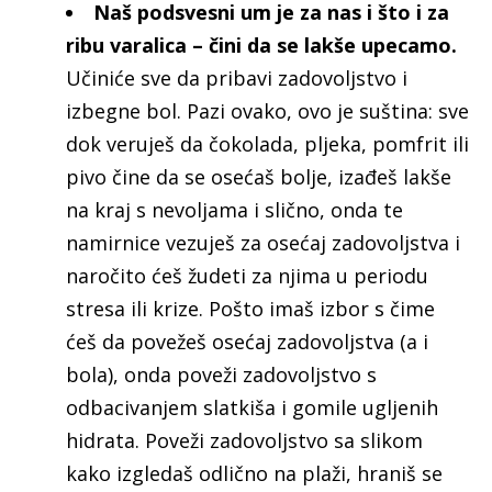
Naš podsvesni um je za nas i što i za
ribu varalica – čini da se lakše upecamo.
Učiniće sve da pribavi zadovoljstvo i
izbegne bol. Pazi ovako, ovo je suština: sve
dok veruješ da čokolada, pljeka, pomfrit ili
pivo čine da se osećaš bolje, izađeš lakše
na kraj s nevoljama i slično, onda te
namirnice vezuješ za osećaj zadovoljstva i
naročito ćeš žudeti za njima u periodu
stresa ili krize. Pošto imaš izbor s čime
ćeš da povežeš osećaj zadovoljstva (a i
bola), onda poveži zadovoljstvo s
odbacivanjem slatkiša i gomile ugljenih
hidrata. Poveži zadovoljstvo sa slikom
kako izgledaš odlično na plaži, hraniš se