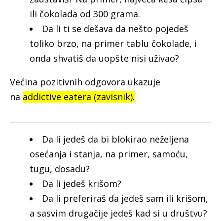
ili čokolada od 300 grama.
Da li ti se dešava da nešto pojedeš
toliko brzo, na primer tablu čokolade, i
onda shvatiš da uopšte nisi uživao?
Većina pozitivnih odgovora ukazuje
na
addictive eatera (zavisnik).
Da li jedeš da bi blokirao neželjena
osećanja i stanja, na primer, samoću,
tugu, dosadu?
Da li jedeš krišom?
Da li preferiraš da jedeš sam ili krišom,
a sasvim drugačije jedeš kad si u društvu?