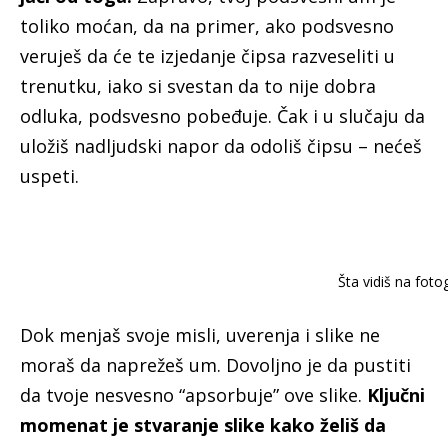
toliko moćan, da na primer, ako podsvesno
veruješ da će te izjedanje čipsa razveseliti u
trenutku, iako si svestan da to nije dobra
odluka, podsvesno pobeđuje. Čak i u slučaju da
uložiš nadljudski napor da odoliš čipsu – nećeš
uspeti.
Šta vidiš na fotog
Dok menjaš svoje misli, uverenja i slike ne
moraš da naprežeš um. Dovoljno je da pustiti
da tvoje nesvesno “apsorbuje” ove slike.
Ključni
momenat je stvaranje slike kako želiš da