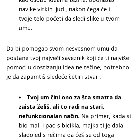
navike vitkih ljudi, nakon čega će i
tvoje telo početi da sledi slike u tvom
umu.
Da bi pomogao svom nesvesnom umu da
postane tvoj najveći saveznik koji će ti najviše
pomoći u dostizanju idealne težine, potrebno
je da zapamtiš sledeće četiri stvari:
Tvoj um čini ono za šta smatra da
zaista želiš, ali to radi na stari,
nefunkcionalan način.
Na primer, kada si
bio mali i pao s bicikla, majka ti je dala
sladoled s rečima da ćeš se od toga