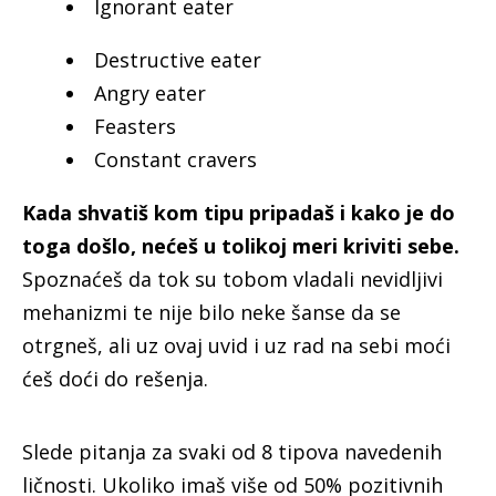
Ignorant eater
Destructive eater
Angry eater
Feasters
Constant cravers
Kada shvatiš kom tipu pripadaš i kako je do
toga došlo, nećeš u tolikoj meri kriviti sebe.
Spoznaćeš da tok su tobom vladali nevidljivi
mehanizmi te nije bilo neke šanse da se
otrgneš, ali uz ovaj uvid i uz rad na sebi moći
ćeš doći do rešenja.
Slede pitanja za svaki od 8 tipova navedenih
ličnosti. Ukoliko imaš više od 50% pozitivnih