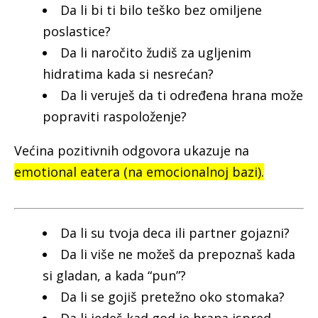
Da li bi ti bilo teško bez omiljene
poslastice?
Da li naročito žudiš za ugljenim
hidratima kada si nesrećan?
Da li veruješ da ti određena hrana može
popraviti raspoloženje?
Većina pozitivnih odgovora ukazuje na
emotional eatera (na emocionalnoj bazi).
Da li su tvoja deca ili partner gojazni?
Da li više ne možeš da prepoznaš kada
si gladan, a kada “pun”?
Da li se gojiš pretežno oko stomaka?