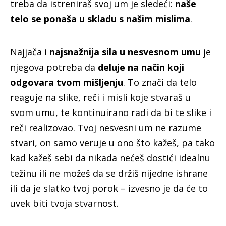
treba da istreniraš svoj um je sledeći:
naše
telo se ponaša u skladu s našim mislima
.
Najjača i
najsnažnija sila u nesvesnom umu
je
njegova potreba da
deluje na način koji
odgovara tvom mišljenju
. To znači da telo
reaguje na slike, reči i misli koje stvaraš u
svom umu, te kontinuirano radi da bi te slike i
reči realizovao. Tvoj nesvesni um ne razume
stvari, on samo veruje u ono što kažeš, pa tako
kad kažeš sebi da nikada nećeš dostići idealnu
težinu ili ne možeš da se držiš nijedne ishrane
ili da je slatko tvoj porok – izvesno je da će to
uvek biti tvoja stvarnost.