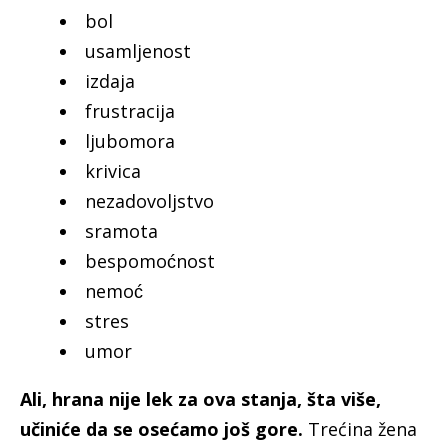
bol
usamljenost
izdaja
frustracija
ljubomora
krivica
nezadovoljstvo
sramota
bespomoćnost
nemoć
stres
umor
Ali, hrana nije lek za ova stanja, šta više,
učiniće da se osećamo još gore.
Trećina žena