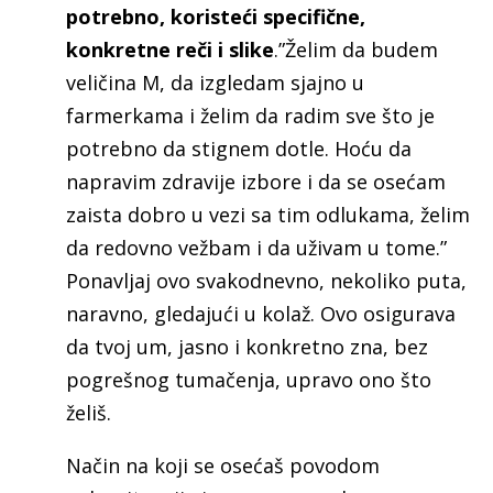
potrebno, koristeći specifične,
konkretne reči i slike
.”Želim da budem
veličina M, da izgledam sjajno u
farmerkama i želim da radim sve što je
potrebno da stignem dotle. Hoću da
napravim zdravije izbore i da se osećam
zaista dobro u vezi sa tim odlukama, želim
da redovno vežbam i da uživam u tome.”
Ponavljaj ovo svakodnevno, nekoliko puta,
naravno, gledajući u kolaž. Ovo osigurava
da tvoj um, jasno i konkretno zna, bez
pogrešnog tumačenja, upravo ono što
želiš.
Način na koji se osećaš povodom