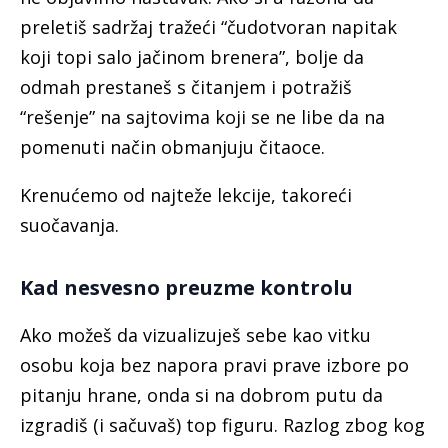
preletiš sadržaj tražeći “čudotvoran napitak
koji topi salo jačinom brenera”, bolje da
odmah prestaneš s čitanjem i potražiš
“rešenje” na sajtovima koji se ne libe da na
pomenuti način obmanjuju čitaoce.
Krenućemo od najteže lekcije, takoreći
suočavanja.
Kad nesvesno preuzme kontrolu
Ako možeš da vizualizuješ sebe kao vitku
osobu koja bez napora pravi prave izbore po
pitanju hrane, onda si na dobrom putu da
izgradiš (i sačuvaš) top figuru. Razlog zbog kog