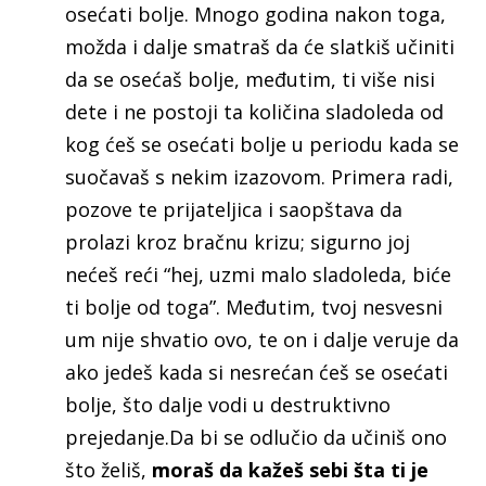
osećati bolje. Mnogo godina nakon toga,
možda i dalje smatraš da će slatkiš učiniti
da se osećaš bolje, međutim, ti više nisi
dete i ne postoji ta količina sladoleda od
kog ćeš se osećati bolje u periodu kada se
suočavaš s nekim izazovom. Primera radi,
pozove te prijateljica i saopštava da
prolazi kroz bračnu krizu; sigurno joj
nećeš reći “hej, uzmi malo sladoleda, biće
ti bolje od toga”. Međutim, tvoj nesvesni
um nije shvatio ovo, te on i dalje veruje da
ako jedeš kada si nesrećan ćeš se osećati
bolje, što dalje vodi u destruktivno
prejedanje.Da bi se odlučio da učiniš ono
što želiš,
moraš da kažeš sebi šta ti je