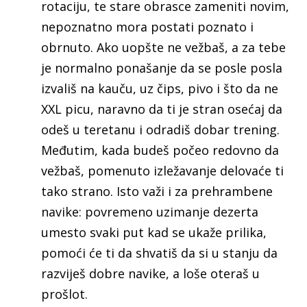
rotaciju, te stare obrasce zameniti novim,
nepoznatno mora postati poznato i
obrnuto. Ako uopšte ne vežbaš, a za tebe
je normalno ponašanje da se posle posla
izvališ na kauču, uz čips, pivo i što da ne
XXL picu, naravno da ti je stran osećaj da
odeš u teretanu i odradiš dobar trening.
Međutim, kada budeš počeo redovno da
vežbaš, pomenuto izležavanje delovaće ti
tako strano. Isto važi i za prehrambene
navike: povremeno uzimanje dezerta
umesto svaki put kad se ukaže prilika,
pomoći će ti da shvatiš da si u stanju da
razviješ dobre navike, a loše oteraš u
prošlot.