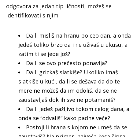
odgovora za jedan tip ličnosti, možeš se
identifikovati s njim.
Da li misliš na hranu po ceo dan, a onda
jedeš toliko brzo da i ne uživaš u ukusu, a
zatim ti se jede još?
Da li se ovo prečesto ponavlja?
Da li grickaš slatkiše? Ukoliko imaš
slatkiše u kući, da li se dešava da do te
mere ne možeš da im odoliš, da se ne
zaustavljaš dok ih sve ne potamaniš?
Da li jedeš pažljivo tokom celog dana, a
onda se “odvališ” kako padne veče?
Postoji li hrana s kojom ne umeš da se
zaustaviš? Na primer, najveća kesa čipsa