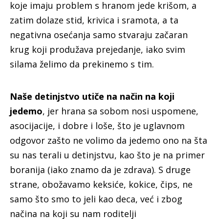
koje imaju problem s hranom jede krišom, a
zatim dolaze stid, krivica i sramota, a ta
negativna osećanja samo stvaraju začaran
krug koji produžava prejedanje, iako svim
silama želimo da prekinemo s tim.
Naše detinjstvo utiče na način na koji
jedemo
, jer hrana sa sobom nosi uspomene,
asocijacije, i dobre i loše, što je uglavnom
odgovor zašto ne volimo da jedemo ono na šta
su nas terali u detinjstvu, kao što je na primer
boranija (iako znamo da je zdrava). S druge
strane, obožavamo keksiće, kokice, čips, ne
samo što smo to jeli kao deca, već i zbog
načina na koji su nam roditelji