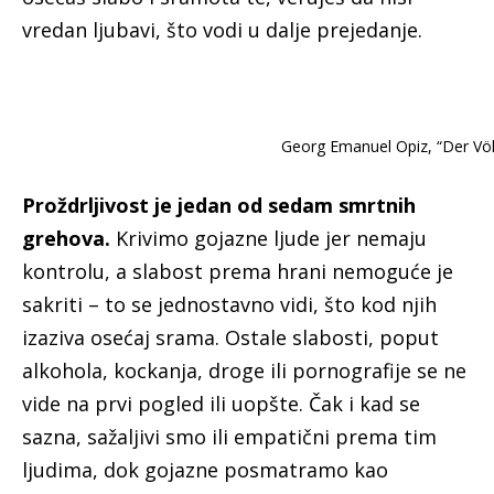
vredan ljubavi, što vodi u dalje prejedanje.
Georg Emanuel Opiz, “Der Völl
Proždrljivost je jedan od sedam smrtnih
grehova.
Krivimo gojazne ljude jer nemaju
kontrolu, a slabost prema hrani nemoguće je
sakriti – to se jednostavno vidi, što kod njih
izaziva osećaj srama. Ostale slabosti, poput
alkohola, kockanja, droge ili pornografije se ne
vide na prvi pogled ili uopšte. Čak i kad se
sazna, sažaljivi smo ili empatični prema tim
ljudima, dok gojazne posmatramo kao