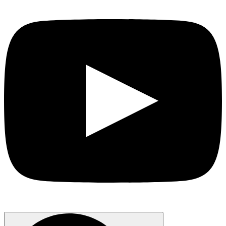
Search
for: