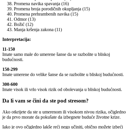
Promena navika spavanja (16)
Promena broja porodičnih okupljanja (15)
Promena prehrambenih navika (15)
Odmor (13)
Božić (12)
Manja kršenja zakona (11)
Interpretacija:
11-150
Imate samo male do umerene šanse da se razbolite u bliskoj
budućnosti.
150-299
Imate umerene do velike šanse da se razbolite u bliskoj budućnosti.
300-600
Imate visok ili vrlo visok rizik od obolevanja u bliskoj budućnosti.
Da li vam se čini da ste pod stresom?
Ako otkrijete da ste u umerenom ili visokom nivou rizika, očigledno
je da prvo morate da pokušate da izbegnete buduće životne krize.
Iako je ovo očigledno lakše reći nego učiniti, obično možete izbeći