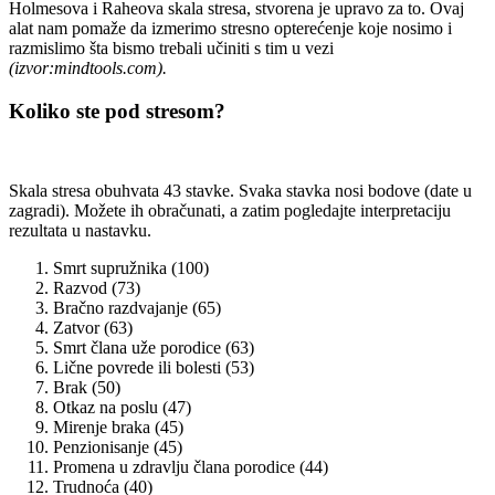
Holmesova i Raheova skala stresa, stvorena je upravo za to. Ovaj
alat nam pomaže da izmerimo stresno opterećenje koje nosimo i
razmislimo šta bismo trebali učiniti s tim u vezi
(izvor:mindtools.com).
Koliko ste pod stresom?
Skala stresa obuhvata 43 stavke. Svaka stavka nosi bodove (date u
zagradi). Možete ih obračunati, a zatim pogledajte interpretaciju
rezultata u nastavku.
Smrt supružnika (100)
Razvod (73)
Bračno razdvajanje (65)
Zatvor (63)
Smrt člana uže porodice (63)
Lične povrede ili bolesti (53)
Brak (50)
Otkaz na poslu (47)
Mirenje braka (45)
Penzionisanje (45)
Promena u zdravlju člana porodice (44)
Trudnoća (40)