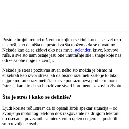
P
ostoje brojni trenuci u životu u kojima se čini kao da se svet oko
nas ruši, kao da ništa ne postoji za šta možemo da se uhvatimo.
Nekada kao da se zidovi oko nas mrve,
gelenderi
krive, krovovi
ruše, a sve što nam ostaje jesu one unutrašnje sile i snage koje nas
održe sa obe noge na zemlji.
Nekada je stres i pozitivna stvar, nešto što možda je bismo ni
etiketirali kao izvor stresa, ali da bismo razumeli zašto je to tako,
najpre moramo razumeti šta se sve podrazumeva pod terminom
“stres”, kao i to da su i pozitivne stvari i promene izazovi u životu.
Šta je stres i kako se definiše?
Ljudi koriste reč „stres“ da bi opisali širok spektar situacija – od
zvonjenja mobilnog telefona dok razgovarate na drugom telefonu –
do osećanja povezanih sa intenzivnim opterećenjem na poslu ili
smrću voljene osobe.