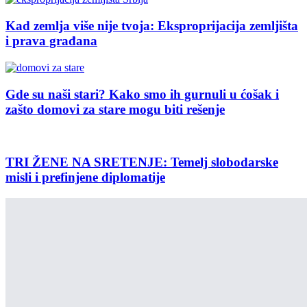
Kad zemlja više nije tvoja: Eksproprijacija zemljišta
i prava građana
Gde su naši stari? Kako smo ih gurnuli u ćošak i
zašto domovi za stare mogu biti rešenje
TRI ŽENE NA SRETENJE: Temelj slobodarske
misli i prefinjene diplomatije