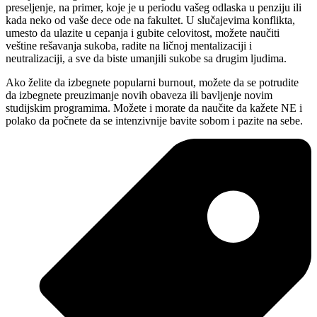
preseljenje, na primer, koje je u periodu vašeg odlaska u penziju ili
kada neko od vaše dece ode na fakultet. U slučajevima konflikta,
umesto da ulazite u cepanja i gubite celovitost, možete naučiti
veštine rešavanja sukoba, radite na ličnoj mentalizaciji i
neutralizaciji, a sve da biste umanjili sukobe sa drugim ljudima.
Ako želite da izbegnete popularni burnout, možete da se potrudite
da izbegnete preuzimanje novih obaveza ili bavljenje novim
studijskim programima. Možete i morate da naučite da kažete NE i
polako da počnete da se intenzivnije bavite sobom i pazite na sebe.