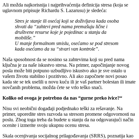
Ali možda najkorisnija i najprihvaćenija definicija stresa (koja se
uglavnom pripisuje Richardu S. Lazarusu) je sledeća:
Stres je stanje ili osećaj koji se doživljava kada osoba
shvati da “zahtevi pred nama premašuju lične i
društvene resurse koje je pojedinac u stanju da
mobiliše.”
U manje formalnom smislu, osećamo se pod stresom
kada osećamo da su “stvari van kontrole”.
Naša sposobnost da se nosimo sa zahtevima koji su pred nama
ključna je za naše iskustvo stresa. Na primer, započinjanje novog
posla može biti potpuno uzbudljivo iskustvo ako je sve ostalo u
vašem životu stabilno i pozitivno. Ali ako započnete novi posao
kada ste se tek uselili u novu kuću ili je vaš partner bolestan ili imate
novčanih problema, možda ćete se vrlo teško snaći.
Koliko od ovoga je potrebno da nas “gurne preko ivice?“
Nisu svi neobični događaji podjednako teški za rešavanje. Na
primer, uporedite stres razvoda sa stresom promene odgovornosti na
poslu. Zbog toga treba da budete u stanju da na odgovarajući način
ocenite i izmerite svoju ukupnu ocenu stresa.
Skala ocenjivanja socijalnog prilagođavanja (SRRS), poznatija kao