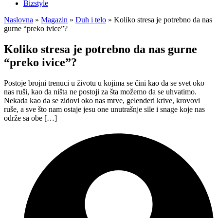
Bizstyle
Naslovna
»
Magazin
»
Duh i telo
»
Koliko stresa je potrebno da nas
gurne “preko ivice”?
Koliko stresa je potrebno da nas gurne
“preko ivice”?
Postoje brojni trenuci u životu u kojima se čini kao da se svet oko
nas ruši, kao da ništa ne postoji za šta možemo da se uhvatimo.
Nekada kao da se zidovi oko nas mrve, gelenderi krive, krovovi
ruše, a sve što nam ostaje jesu one unutrašnje sile i snage koje nas
održe sa obe […]