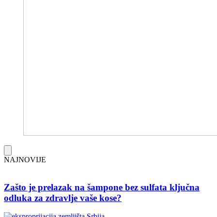
NAJNOVIJE
Zašto je prelazak na šampone bez sulfata ključna
odluka za zdravlje vaše kose?