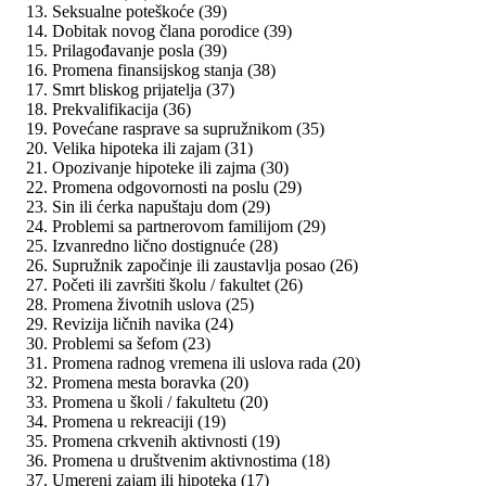
Seksualne poteškoće (39)
Dobitak novog člana porodice (39)
Prilagođavanje posla (39)
Promena finansijskog stanja (38)
Smrt bliskog prijatelja (37)
Prekvalifikacija (36)
Povećane rasprave sa supružnikom (35)
Velika hipoteka ili zajam (31)
Opozivanje hipoteke ili zajma (30)
Promena odgovornosti na poslu (29)
Sin ili ćerka napuštaju dom (29)
Problemi sa partnerovom familijom (29)
Izvanredno lično dostignuće (28)
Supružnik započinje ili zaustavlja posao (26)
Početi ili završiti školu / fakultet (26)
Promena životnih uslova (25)
Revizija ličnih navika (24)
Problemi sa šefom (23)
Promena radnog vremena ili uslova rada (20)
Promena mesta boravka (20)
Promena u školi / fakultetu (20)
Promena u rekreaciji (19)
Promena crkvenih aktivnosti (19)
Promena u društvenim aktivnostima (18)
Umereni zajam ili hipoteka (17)