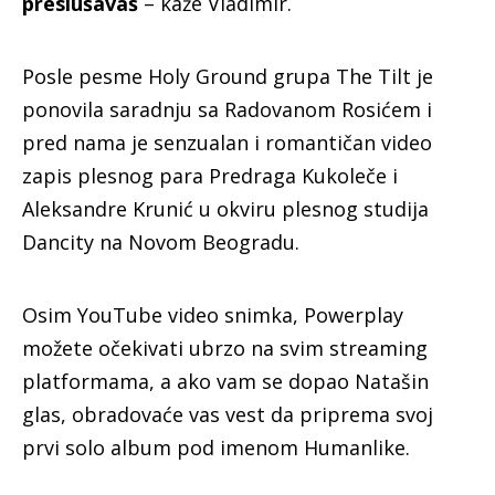
preslušavaš
– kaže Vladimir.
Posle pesme Holy Ground grupa The Tilt je
ponovila saradnju sa Radovanom Rosićem i
pred nama je senzualan i romantičan video
zapis plesnog para Predraga Kukoleče i
Aleksandre Krunić u okviru plesnog studija
Dancity na Novom Beogradu.
Osim YouTube video snimka, Powerplay
možete očekivati ubrzo na svim streaming
platformama, a ako vam se dopao Natašin
glas, obradovaće vas vest da priprema svoj
prvi solo album pod imenom Humanlike.