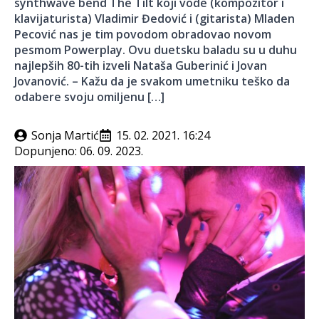
synthwave bend The Tilt koji vode (kompozitor i
klavijaturista) Vladimir Đedović i (gitarista) Mladen
Pecović nas je tim povodom obradovao novom
pesmom Powerplay. Ovu duetsku baladu su u duhu
najlepših 80-tih izveli Nataša Guberinić i Jovan
Jovanović. – Kažu da je svakom umetniku teško da
odabere svoju omiljenu […]
Sonja Martić
15. 02. 2021. 16:24
Dopunjeno:
06. 09. 2023.