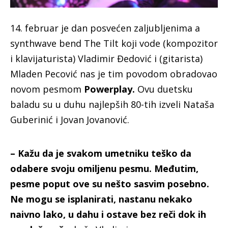
14. februar je dan posvećen zaljubljenima a
synthwave bend The Tilt koji vode (kompozitor
i klavijaturista) Vladimir Đedović i (gitarista)
Mladen Pecović nas je tim povodom obradovao
novom pesmom
Powerplay.
Ovu duetsku
baladu su u duhu najlepših 80-tih izveli Nataša
Guberinić i Jovan Jovanović.
– Kažu da je svakom umetniku teško da
odabere svoju omiljenu pesmu. Međutim,
pesme poput ove su nešto sasvim posebno.
Ne mogu se isplanirati, nastanu nekako
naivno lako, u dahu i ostave bez reči dok ih