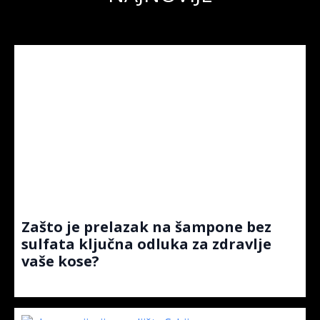
Zašto je prelazak na šampone bez
sulfata ključna odluka za zdravlje
vaše kose?