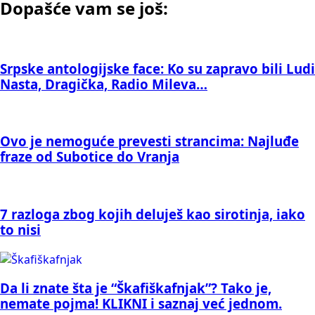
Dopašće vam se još:
Srpske antologijske face: Ko su zapravo bili Ludi
Nasta, Dragička, Radio Mileva…
Ovo je nemoguće prevesti strancima: Najluđe
fraze od Subotice do Vranja
7 razloga zbog kojih deluješ kao sirotinja, iako
to nisi
Da li znate šta je “Škafiškafnjak”? Tako je,
nemate pojma! KLIKNI i saznaj već jednom.