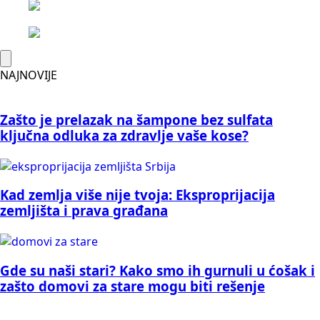
NAJNOVIJE
Zašto je prelazak na šampone bez sulfata
ključna odluka za zdravlje vaše kose?
Kad zemlja više nije tvoja: Eksproprijacija
zemljišta i prava građana
Gde su naši stari? Kako smo ih gurnuli u ćošak i
zašto domovi za stare mogu biti rešenje