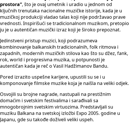
prostora“
, što je ovaj umetnik i uradio u jednom od
ključnih trenutaka nacionalne muzičke istorije, kada je u
muzičkoj produkciji vladao talas koji nije podržavao prave
vrednosti. Inspirišući se tradicionalnom muzikom, pretopio
ju je u autentičan muzički izraz koji je široko prepoznat.
Jedinstveni pristup muzici, koji podrazumeva
kombinovanje balkanskih tradicionalnih, folk ritmova i
zapadnih, modernih muzičkih stilova kao što su džez, fank,
rok, world i progresivna muzika, u potpunosti je
autentičan kada je reč o Vasil Hadžimanov Bandu.
Pored izrazito uspešne karijere, upustili su se i u
komponovanje filmske muzike koja je naišla na veliki odjek.
Osvojili su brojne nagrade, nastupali na prestižnim
domaćim i svetskim festivalima i sarađivali sa
mnogobrojnim svetskim virtuozima. Predstavljali su
muziku Balkana na svetskoj izložbi Expo 2005. godine u
Japanu, gde su takođe doživeli veliki uspeh.