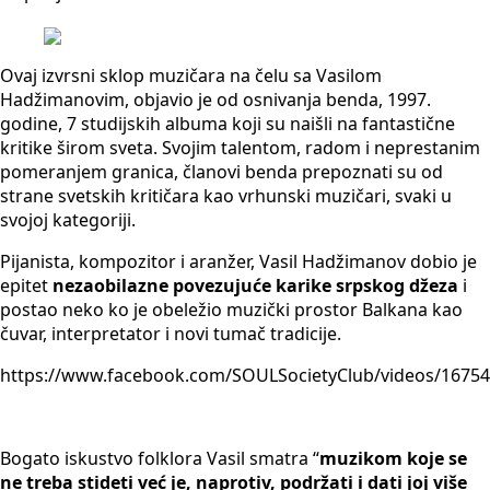
O
vaj izvrsni sklop muzičara na čelu sa Vasilom
Hadžimanovim, objavio je od osnivanja benda, 1997.
godine, 7 studijskih albuma koji su naišli na fantastične
kritike širom sveta. Svojim talentom, radom i neprestanim
pomeranjem granica, članovi benda prepoznati su od
strane svetskih kritičara kao vrhunski muzičari, svaki u
svojoj kategoriji.
Pijanista, kompozitor i aranžer, Vasil Hadžimanov dobio je
epitet
nezaobilazne povezujuće karike srpskog džeza
i
postao neko ko je obeležio muzički prostor Balkana kao
čuvar, interpretator i novi tumač tradicije.
https://www.facebook.com/SOULSocietyClub/videos/1675
Bogato iskustvo folklora Vasil smatra “
muzikom koje se
ne treba stideti već je, naprotiv, podržati i dati joj više