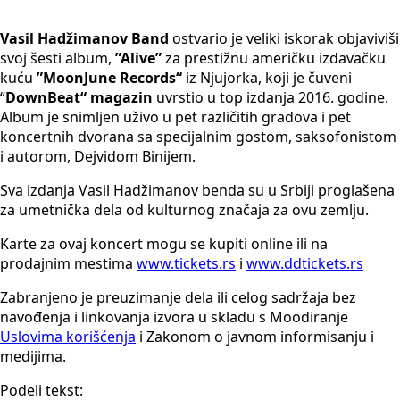
Vasil Hadžimanov Band
ostvario je veliki iskorak objaviviši
svoj šesti album,
”Alive”
za prestižnu američku izdavačku
kuću
”MoonJune Records“
iz Njujorka, koji je čuveni
“
DownBeat“ magazin
uvrstio u top izdanja 2016. godine.
Album je snimljen uživo u pet različitih gradova i pet
koncertnih dvorana sa specijalnim gostom, saksofonistom
i autorom, Dejvidom Binijem.
Sva izdanja Vasil Hadžimanov benda su u Srbiji proglašena
za umetnička dela od kulturnog značaja za ovu zemlju.
Karte za ovaj koncert mogu se kupiti online ili na
prodajnim mestima
www.tickets.rs
i
www.ddtickets.rs
Zabranjeno je preuzimanje dela ili celog sadržaja bez
navođenja i linkovanja izvora u skladu s Moodiranje
Uslovima korišćenja
i Zakonom o javnom informisanju i
medijima.
Podeli tekst: