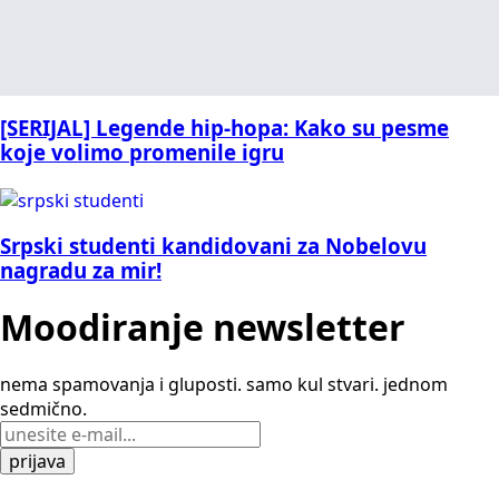
[SERIJAL] Legende hip-hopa: Kako su pesme
koje volimo promenile igru
Srpski studenti kandidovani za Nobelovu
nagradu za mir!
Moodiranje
newsletter
nema spamovanja i gluposti. samo kul stvari. jednom
sedmično.
prijava