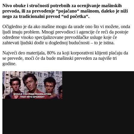
Nivo obuke i stručnosti potrebnih za ocenjivanje mašinskih
prevoda, ili za prevođenje “pojačano“ mašinom, daleko je niži
nego za tradicionalni prevod “od početka“.
Očigledno je da ako mašine mogu da urade ono što vi možete, onda
ljudi imaju problem. Mnogi prevodioci i agencije će reći da postoje
određene visoko specijalizovane prevodilačke usluge koje će
zahtevati ljudski dodir u doglednoj budućnosti – to je istina.
Najveći deo materijala, 80% za koji korporativni klijenti plaćaju da
se prevede, moći će da bude mašinski preveden za najviše tri
godine.