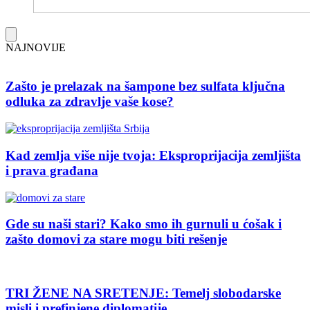
NAJNOVIJE
Zašto je prelazak na šampone bez sulfata ključna
odluka za zdravlje vaše kose?
Kad zemlja više nije tvoja: Eksproprijacija zemljišta
i prava građana
Gde su naši stari? Kako smo ih gurnuli u ćošak i
zašto domovi za stare mogu biti rešenje
TRI ŽENE NA SRETENJE: Temelj slobodarske
misli i prefinjene diplomatije