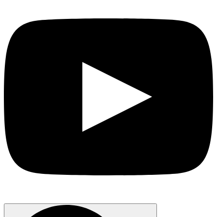
Search
for: