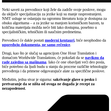
Neki saveti za prevodioce koji žele da zadrže svoje poslove, mogu
da uključe specijalizaciju za jezike koji su manje rasprostranjeni.
NMT usluge se oslanjaju na ogromnu literaturu koja je dostupna za
obuku algoritama – a za jezike sa manjom korisničkom bazom, ta
količina materijala možda neće biti lako dostupna, posebno u
specijalističkim, tehničkim ili naučnim predmetima.
Prevodioci će dakle postati
moderni kentauri
, biće neophodno da
upoređuju dokumenta, ne samo rečenice
.
Drugi, kao što je slučaj sa agencijom One Hour Translation i
domaćom Worldwide Translations, će pokušati da se
naviknu da
rade zajedno sa mašinama
. Iako će one obavljati veći deo posla,
biće potrebno da ljudi budu u stanju da procene različite tehnologije
prevođenja i da primene odgovarajuće alate za specifične poslove.
Međutim, jedna stvar je sigurna:
sakrivanje glave u pesku i
pretvaranje da se ništa od ovoga ne događa je recept za
nezaposlenost
.