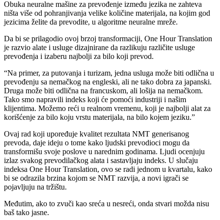
Obuka neuralne mašine za prevođenje između jezika ne zahteva
ništa više od pohranjivanja velike količine materijala, na kojim god
jezicima želite da prevodite, u algoritme neuralne mreže.
Da bi se prilagodio ovoj brzoj transformaciji, One Hour Translation
je razvio alate i usluge dizajnirane da razlikuju različite usluge
prevođenja i izaberu najbolji za bilo koji prevod.
“Na primer, za putovanja i turizam, jedna usluga može biti odlična u
prevođenju sa nemačkog na engleski, ali ne tako dobra za japanski.
Druga može biti odlična na francuskom, ali lošija na nemačkom.
Tako smo napravili indeks koji će pomoći industriji i našim
klijentima. Možemo reći u realnom vremenu, koji je najbolji alat za
korišćenje za bilo koju vrstu materijala, na bilo kojem jeziku.”
Ovaj rad koji upoređuje kvalitet rezultata NMT generisanog
prevoda, daje ideju o tome kako ljudski prevodioci mogu da
transformišu svoje poslove u narednim godinama. Ljudi ocenjuju
izlaz svakog prevodilačkog alata i sastavljaju indeks. U slučaju
indeksa One Hour Translation, ovo se radi jednom u kvartalu, kako
bi se odrazila brzina kojom se NMT razvija, a novi igrači se
pojavljuju na tržištu.
Međutim, ako to zvuči kao sreća u nesreći, onda stvari možda nisu
baš tako jasne.