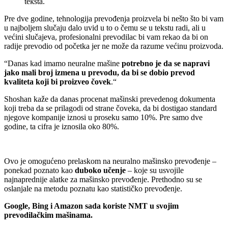
teksta.
Pre dve godine, tehnologija prevođenja proizvela bi nešto što bi vam
u najboljem slučaju dalo uvid u to o čemu se u tekstu radi, ali u
većini slučajeva, profesionalni prevodilac bi vam rekao da bi on
radije prevodio od početka jer ne može da razume većinu proizvoda.
“Danas kad imamo neuralne mašine
potrebno je da se napravi
jako mali broj izmena u prevodu, da bi se dobio prevod
kvaliteta koji bi proizveo čovek
.“
Shoshan kaže da danas procenat mašinski prevedenog dokumenta
koji treba da se prilagodi od strane čoveka, da bi dostigao standard
njegove kompanije iznosi u proseku samo 10%. Pre samo dve
godine, ta cifra je iznosila oko 80%.
Ovo je omogućeno prelaskom na neuralno mašinsko prevođenje –
ponekad poznato kao
duboko učenje
– koje su usvojile
najnaprednije alatke za mašinsko prevođenje. Prethodno su se
oslanjale na metodu poznatu kao statističko prevođenje.
Google, Bing i Amazon sada koriste NMT u svojim
prevodilačkim mašinama.