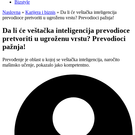
Bizstyle
Naslovna
»
Karijera i biznis
»
Da li će veštačka inteligencija
prevodioce pretvoriti u ugroženu vrstu? Prevodioci pažnja!
Da li će veštačka inteligencija prevodioce
pretvoriti u ugroženu vrstu? Prevodioci
pažnja!
Prevođenje je oblast u kojoj se veštačka inteligencija, naročito
mašinsko učenje, pokazalo jako kompetentno.