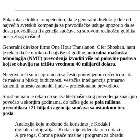
P
okazala se toliko kompetentno, da je generalni direktor jedne od
najvećih svetskih kompanija za prevodilačke usluge upozorio da se
dosta prevodilaca Ii agencija suočava sa surovom realnošću gubitka
posla zbog mašina!
Generalni direktor firme One Hour Translation, Ofer Shoshan, nam
je rekao da će u roku od najviše tri godine,
neuralna mašinska
tehnologija (NMT) prevođenja izvoditi više od polovine poslova
koji se obavlja na tržištu vrednom 40 milijardi dolara
.
Njegove reči su u suprotnosti sa često ponovljenom rečenicom, da
će makar u bliskoj budućnosti, veštačka inteligencija primarno
izmeniti, umesto zameniti, ljude – profesionalne prevodioce.
Shoshan nam je rekao da se kvalitet mašinskog prevođenja značajno
povećao u skorijim godinama, do tačke gde se
pola miliona
prevodilaca i 21 hiljada agencija suočava sa ostankom bez
posla
.
Analogija koju možemo da koristimo je Kodak i
digitalna fotografija – Kodak nije video da ona dolazi…
A pre toga, Corona pisaće mašine i programi za obradu