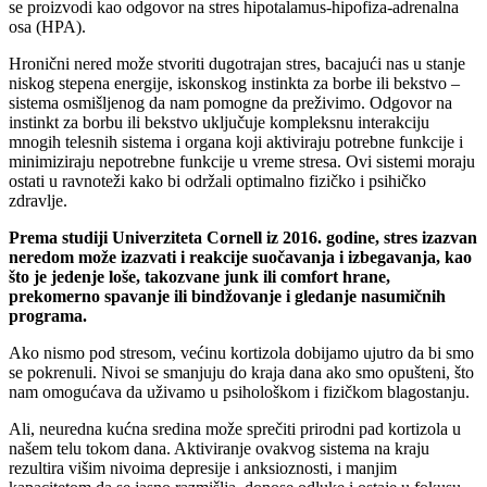
se proizvodi kao odgovor na stres hipotalamus-hipofiza-adrenalna
osa (HPA).
Hronični nered može stvoriti dugotrajan stres, bacajući nas u stanje
niskog stepena energije, iskonskog instinkta za borbe ili bekstvo –
sistema osmišljenog da nam pomogne da preživimo. Odgovor na
instinkt za borbu ili bekstvo uključuje kompleksnu interakciju
mnogih telesnih sistema i organa koji aktiviraju potrebne funkcije i
minimiziraju nepotrebne funkcije u vreme stresa. Ovi sistemi moraju
ostati u ravnoteži kako bi održali optimalno fizičko i psihičko
zdravlje.
Prema studiji Univerziteta Cornell iz 2016. godine, stres izazvan
neredom može izazvati i reakcije suočavanja i izbegavanja, kao
što je jedenje loše, takozvane junk ili comfort hrane,
prekomerno spavanje ili bindžovanje i gledanje nasumičnih
programa.
A
ko nismo pod stresom, većinu kortizola dobijamo ujutro da bi smo
se pokrenuli. Nivoi se smanjuju do kraja dana ako smo opušteni, što
nam omogućava da uživamo u psihološkom i fizičkom blagostanju.
Ali, neuredna kućna sredina može sprečiti prirodni pad kortizola u
našem telu tokom dana. Aktiviranje ovakvog sistema na kraju
rezultira višim nivoima depresije i anksioznosti, i manjim