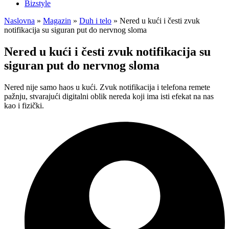
Bizstyle
Naslovna
»
Magazin
»
Duh i telo
»
Nered u kući i česti zvuk
notifikacija su siguran put do nervnog sloma
Nered u kući i česti zvuk notifikacija su
siguran put do nervnog sloma
Nered nije samo haos u kući. Zvuk notifikacija i telefona remete
pažnju, stvarajući digitalni oblik nereda koji ima isti efekat na nas
kao i fizički.