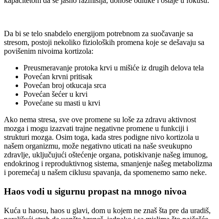
kapacitetom da se jasno razmišlja, donose odluke i ostaje u fokusu.
Da bi se telo snabdelo energijom potrebnom za suočavanje sa
stresom, postoji nekoliko fizioloških promena koje se dešavaju sa
povišenim nivoima kortizola:
Preusmeravanje protoka krvi u mišiće iz drugih delova tela
Povećan krvni pritisak
Povećan broj otkucaja srca
Povećan šećer u krvi
Povećane su masti u krvi
Ako nema stresa, sve ove promene su loše za zdravu aktivnost
mozga i mogu izazvati trajne negativne promene u funkciji i
strukturi mozga. Osim toga, kada stres podigne nivo kortizola u
našem organizmu, može negativno uticati na naše sveukupno
zdravlje, uključujući oštećenje organa, potiskivanje našeg imunog,
endokrinog i reproduktivnog sistema, smanjenje našeg metabolizma
i poremećaj u našem ciklusu spavanja, da spomenemo samo neke.
Haos vodi u sigurnu propast na mnogo nivoa
Kuća u haosu, haos u glavi, dom u kojem ne znaš šta pre da uradiš,