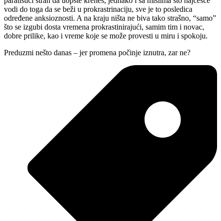
parališući strah da uopšte kreneš, jednako i sa mislima što najčešće
vodi do toga da se beži u prokrastrinaciju, sve je to posledica
određene anksioznosti. A na kraju ništa ne biva tako strašno, “samo”
što se izgubi dosta vremena prokrastinirajući, samim tim i novac,
dobre prilike, kao i vreme koje se može provesti u miru i spokoju.
Preduzmi nešto danas – jer promena počinje iznutra, zar ne?