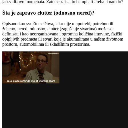
jao-vidi-ovo momenata. Zato se zaista treba upitati -treba li nam to?
Šta je zapravo clutter (odnosno nered)?
Opisano kao sve što se čuva, iako nije u upotrebi, potrebno ili
željeno, nered, odnosno, clutter (zagušenje stvarima) može se
definisati i kao neorganizovana i ogromna količina imovine, fizički
opipljivih predmeta ili stvari koja je akumulirana u našem životnom
prostoru, automobilima ili skladišnim prostorima.