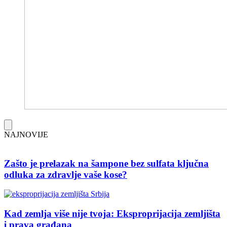
NAJNOVIJE
Zašto je prelazak na šampone bez sulfata ključna
odluka za zdravlje vaše kose?
Kad zemlja više nije tvoja: Eksproprijacija zemljišta
i prava građana