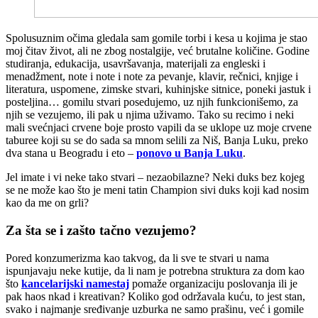
S
polusuznim očima gledala sam gomile torbi i kesa u kojima je stao
moj čitav život, ali ne zbog nostalgije, već brutalne količine. Godine
studiranja, edukacija, usavršavanja, materijali za engleski i
menadžment, note i note i note za pevanje, klavir, rečnici, knjige i
literatura, uspomene, zimske stvari, kuhinjske sitnice, poneki jastuk i
posteljina… gomilu stvari posedujemo, uz njih funkcionišemo, za
njih se vezujemo, ili pak u njima uživamo. Tako su recimo i neki
mali svećnjaci crvene boje prosto vapili da se uklope uz moje crvene
taburee koji su se do sada sa mnom selili za Niš, Banja Luku, preko
dva stana u Beogradu i eto –
ponovo u Banja Luku
.
Jel imate i vi neke tako stvari – nezaobilazne? Neki duks bez kojeg
se ne može kao što je meni tatin Champion sivi duks koji kad nosim
kao da me on grli?
Za šta se i zašto tačno vezujemo?
Pored konzumerizma kao takvog, da li sve te stvari u nama
ispunjavaju neke kutije, da li nam je potrebna struktura za dom kao
što
kancelarijski namestaj
pomaže organizaciju poslovanja ili je
pak haos nkad i kreativan? Koliko god održavala kuću, to jest stan,
svako i najmanje sređivanje uzburka ne samo prašinu, već i gomile