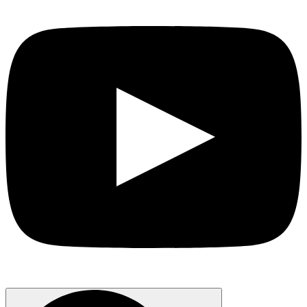
Search
for: