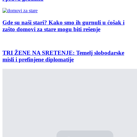
Gde su naši stari? Kako smo ih gurnuli u ćošak i
zašto domovi za stare mogu biti rešenje
TRI ŽENE NA SRETENJE: Temelj slobodarske
misli i prefinjene diplomatije