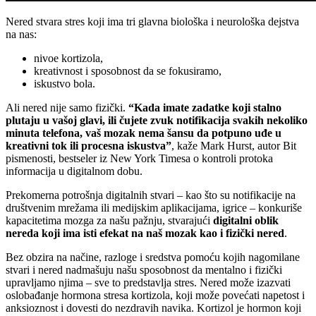
Nered stvara stres koji ima tri glavna biološka i neurološka dejstva
na nas:
nivoe kortizola,
kreativnost i sposobnost da se fokusiramo,
iskustvo bola.
Ali nered nije samo fizički.
“Kada imate zadatke koji stalno
plutaju u vašoj glavi, ili čujete zvuk notifikacija svakih nekoliko
minuta telefona, vaš mozak nema šansu da potpuno uđe u
kreativni tok ili procesna iskustva”
, kaže Mark Hurst, autor Bit
pismenosti, bestseler iz New York Timesa o kontroli protoka
informacija u digitalnom dobu.
Prekomerna potrošnja digitalnih stvari – kao što su notifikacije na
društvenim mrežama ili medijskim aplikacijama, igrice – konkuriše
kapacitetima mozga za našu pažnju, stvarajući
digitalni oblik
nereda koji ima isti efekat na naš mozak kao i fizički nered
.
Bez obzira na načine, razloge i sredstva pomoću kojih nagomilane
stvari i nered nadmašuju našu sposobnost da mentalno i fizički
upravljamo njima – sve to predstavlja stres. Nered može izazvati
oslobađanje hormona stresa kortizola, koji može povećati napetost i
anksioznost i dovesti do nezdravih navika. Kortizol je hormon koji