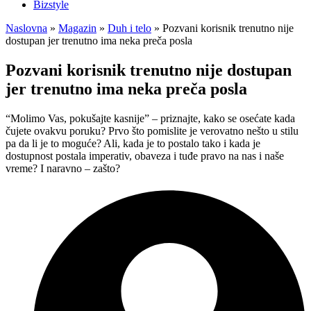
Bizstyle
Naslovna
»
Magazin
»
Duh i telo
»
Pozvani korisnik trenutno nije
dostupan jer trenutno ima neka preča posla
Pozvani korisnik trenutno nije dostupan
jer trenutno ima neka preča posla
“Molimo Vas, pokušajte kasnije” – priznajte, kako se osećate kada
čujete ovakvu poruku? Prvo što pomislite je verovatno nešto u stilu
pa da li je to moguće? Ali, kada je to postalo tako i kada je
dostupnost postala imperativ, obaveza i tuđe pravo na nas i naše
vreme? I naravno – zašto?