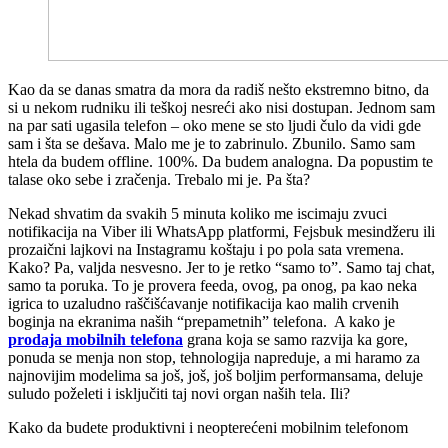
K
ao da se danas smatra da mora da radiš nešto ekstremno bitno, da
si u nekom rudniku ili teškoj nesreći ako nisi dostupan. Jednom sam
na par sati ugasila telefon – oko mene se sto ljudi čulo da vidi gde
sam i šta se dešava. Malo me je to zabrinulo. Zbunilo. Samo sam
htela da budem offline. 100%. Da budem analogna. Da popustim te
talase oko sebe i zračenja. Trebalo mi je. Pa šta?
Nekad shvatim da svakih 5 minuta koliko me iscimaju zvuci
notifikacija na Viber ili WhatsApp platformi, Fejsbuk mesindžeru ili
prozaični lajkovi na Instagramu koštaju i po pola sata vremena.
Kako? Pa, valjda nesvesno. Jer to je retko “samo to”. Samo taj chat,
samo ta poruka. To je provera feeda, ovog, pa onog, pa kao neka
igrica to uzaludno raščišćavanje notifikacija kao malih crvenih
boginja na ekranima naših “prepametnih” telefona. A kako je
prodaja mobilnih telefona
grana koja se samo razvija ka gore,
ponuda se menja non stop, tehnologija napreduje, a mi haramo za
najnovijim modelima sa još, još, još boljim performansama, deluje
suludo poželeti i isključiti taj novi organ naših tela. Ili?
Kako da budete produktivni i neopterećeni mobilnim telefonom