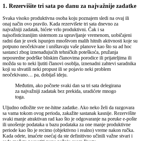
1. Rezervišite tri sata po danu za najvažnije zadatke
Svaka visoko produktivna osoba koju poznajem sledi na ovaj ili
onaj način ovo pravilo. Kada rezervišete tri sata dnevno za
najvažniji zadatak, bićete vrlo produktivni. Čak i sa
najsofisticiranijim sistemom za upravljanje vremenom, uobičajeni
radni dan je uvek ispunjen mnoštvom malih hitnih aktivnosti koje su
potpuno neočekivane i uništavaju vaše planove kao što su ad hoc
sastanci zbog iznenađujućih tehničkih poteškoća, pružanja
neposredne podrške bliskim članovima porodice ili prijateljima ili
možda su to neki ljutiti članovi osoblja, iznenadni zahtevi saradnika
koji su shvatili neki propust ili se pojavio neki problem
neočekivano… pa, dobijaš ideju.
Međutim, ako počnete svaki dan sa tri sata delegirana
za najvažniji zadatak bez prekida, uradićete mnogo
toga.
Uljudno odložite sve ne-hitne zadatke. Ako neko želi da razgovara
sa vama tokom ovog perioda, zakažite sastanak kasnije. Rezervišite
svaki manje atraktivan rad kao što je odgovaranje na poruke e-pošte
ili unošenje podataka u bazu podataka za one manje produktivne
periode kao što je recimo (objektivno i realno) vreme nakon ručka.
Kada odete, imaćete osećaj da ste definitivno učinili važne stvari i