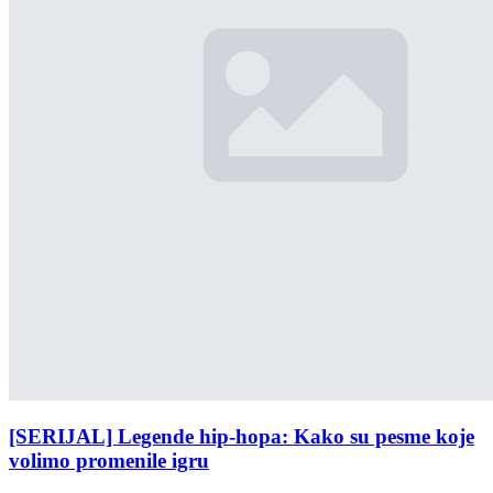
[SERIJAL] Legende hip-hopa: Kako su pesme koje
volimo promenile igru