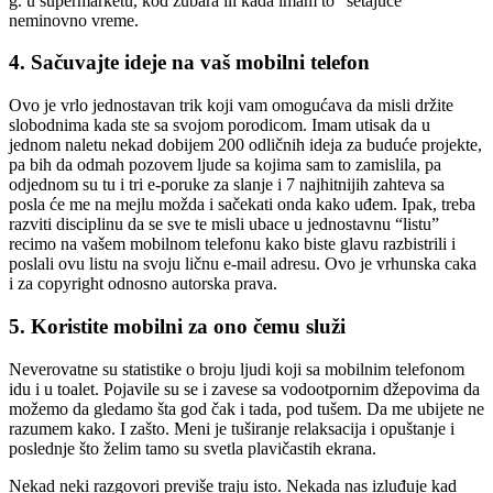
g. u supermarketu, kod zubara ili kada imam to “šetajuće”
neminovno vreme.
4. Sačuvajte ideje na vaš mobilni telefon
Ovo je vrlo jednostavan trik koji vam omogućava da misli držite
slobodnima kada ste sa svojom porodicom. Imam utisak da u
jednom naletu nekad dobijem 200 odličnih ideja za buduće projekte,
pa bih da odmah pozovem ljude sa kojima sam to zamislila, pa
odjednom su tu i tri e-poruke za slanje i 7 najhitnijih zahteva sa
posla će me na mejlu možda i sačekati onda kako uđem. Ipak, treba
razviti disciplinu da se sve te misli ubace u jednostavnu “listu”
recimo na vašem mobilnom telefonu kako biste glavu razbistrili i
poslali ovu listu na svoju ličnu e-mail adresu. Ovo je vrhunska caka
i za copyright odnosno autorska prava.
5. Koristite mobilni za ono čemu služi
Neverovatne su statistike o broju ljudi koji sa mobilnim telefonom
idu i u toalet. Pojavile su se i zavese sa vodootpornim džepovima da
možemo da gledamo šta god čak i tada, pod tušem. Da me ubijete ne
razumem kako. I zašto. Meni je tuširanje relaksacija i opuštanje i
poslednje što želim tamo su svetla plavičastih ekrana.
Nekad neki razgovori previše traju isto. Nekada nas izluđuje kad