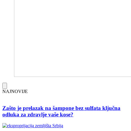
NAJNOVIJE
Zašto je prelazak na šampone bez sulfata ključna
odluka za zdravlje vaše kose?