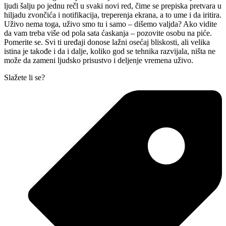
ljudi šalju po jednu rečl u svaki novi red, čime se prepiska pretvara u
hiljadu zvončića i notifikacija, treperenja ekrana, a to ume i da iritira.
Uživo nema toga, uživo smo tu i samo – dišemo valjda? Ako vidite
da vam treba više od pola sata ćaskanja – pozovite osobu na piće.
Pomerite se. Svi ti uređaji donose lažni osećaj bliskosti, ali velika
istina je takođe i da i dalje, koliko god se tehnika razvijala, ništa ne
može da zameni ljudsko prisustvo i deljenje vremena uživo.
Slažete li se?