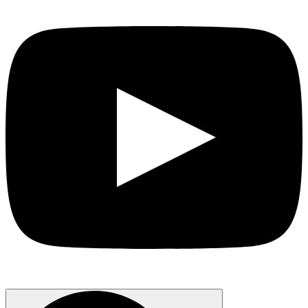
Search
for: