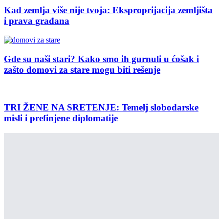
Kad zemlja više nije tvoja: Eksproprijacija zemljišta
i prava građana
Gde su naši stari? Kako smo ih gurnuli u ćošak i
zašto domovi za stare mogu biti rešenje
TRI ŽENE NA SRETENJE: Temelj slobodarske
misli i prefinjene diplomatije