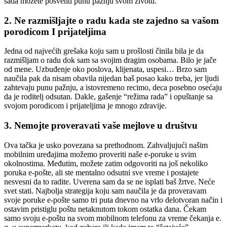
sada možete posvetiti punu pažnju svom životu.
2. Ne razmišljajte o radu kada ste zajedno sa vašom
porodicom I prijateljima
Jedna od najvećih grešaka koju sam u prošlosti činila bila je da
razmišljam o radu dok sam sa svojim dragim osobama. Bilo je jače
od mene. Uzbuđenje oko poslova, klijenata, uspesi… Brzo sam
naučila pak da nisam obavila nijedan baš posao kako treba, jer ljudi
zahtevaju punu pažnju, a istovremeno recimo, deca posebno osećaju
da je roditelj odsutan. Dakle, gašenje “režima rada” i opuštanje sa
svojom porodicom i prijateljima je mnogo zdravije.
3. Nemojte proveravati vaše mejlove u društvu
Ova tačka je usko povezana sa prethodnom. Zahvaljujući našim
mobilnim uređajima možemo proveriti naše e-poruke u svim
okolnostima. Međutim, možete zatim odgovoriti na još nekoliko
poruka e-pošte, ali ste mentalno odsutni sve vreme i postajete
nesvesni da to radite. Uverena sam da se ne isplati baš žrtve. Neće
svet stati. Najbolja strategija koju sam naučila je da proveravam
svoje poruke e-pošte samo tri puta dnevno na vrlo delotvoran način i
ostavim pristiglu poštu netaknutom tokom ostatka dana. Čekam
samo svoju e-poštu na svom mobilnom telefonu za vreme čekanja e.