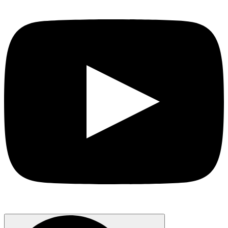
Search
for: