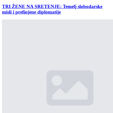
TRI ŽENE NA SRETENJE: Temelj slobodarske
misli i prefinjene diplomatije