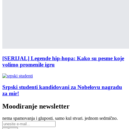
[SERIJAL] Legende hip-hopa: Kako su pesme koje
volimo promenile igru
Srpski studenti kandidovani za Nobelovu nagradu
za mir!
Moodiranje
newsletter
nema spamovanja i gluposti. samo kul stvari. jednom sedmično.