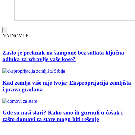
NAJNOVIJE
Zašto je prelazak na šampone bez sulfata ključna
odluka za zdravlje vaše kose?
Kad zemlja više nije tvoja: Eksproprijacija zemljišta
i prava građana
Gde su naši stari? Kako smo ih gurnuli u ćošak i
zašto domovi za stare mogu biti rešenje