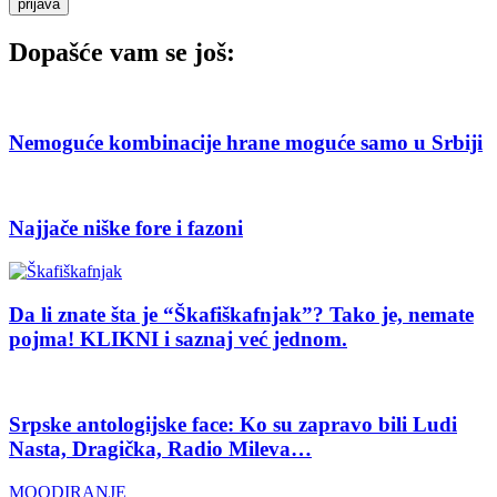
prijava
Dopašće vam se još:
Nemoguće kombinacije hrane moguće samo u Srbiji
Najjače niške fore i fazoni
Da li znate šta je “Škafiškafnjak”? Tako je, nemate
pojma! KLIKNI i saznaj već jednom.
Srpske antologijske face: Ko su zapravo bili Ludi
Nasta, Dragička, Radio Mileva…
MOODIRANJE