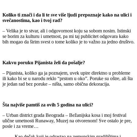
Koliko ti znači i da li te sve više ljudi prepoznaje kako na ulici i
svečanostima, kao i tvoj rad?
– Velika je to stvar, ali i odgovornost koju sa sobom nosim. Istinski
se borim za kulturu i umetnost, pa mi taj publicitet odgovara kako
bih mogao da širim svest o tome koliko je to važno za jedno društvo.
Kakvu poruku Pijanista želi da pošalje?
– Pijanista, koliko ga ja poznajem, uvek upire direktno u probleme
ili kako bi se u narodu reklo “prstom u oko”. Poruke su oštre, ali šta
je jedan rad bez poruke – ništa, samo obična dekoracija.
Šta najviše pamtiš za ovih 5 godina na ulici?
– Urban district grada Beograda – Bežanijska kosa i moj festival
ulične umetnosti Runaway, Muzej na otvorenom! Sve ostalo je pre,
posle i za vreme…
Кao dečak koji je odrastao na zemunskim gradilištima i