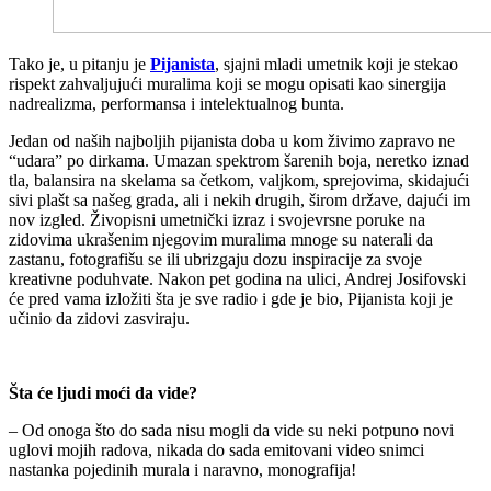
T
ako je, u pitanju je
Pijanista
, sjajni mladi umetnik koji je stekao
rispekt zahvaljujući muralima koji se mogu opisati kao sinergija
nadrealizma, performansa i intelektualnog bunta.
Jedan od naših najboljih pijanista doba u kom živimo zapravo ne
“udara” po dirkama. Umazan spektrom šarenih boja, neretko iznad
tla, balansira na skelama sa četkom, valjkom, sprejovima, skidajući
sivi plašt sa našeg grada, ali i nekih drugih, širom države, dajući im
nov izgled. Živopisni umetnički izraz i svojevrsne poruke na
zidovima ukrašenim njegovim muralima mnoge su naterali da
zastanu, fotografišu se ili ubrizgaju dozu inspiracije za svoje
kreativne poduhvate. Nakon pet godina na ulici, Andrej Josifovski
će pred vama izložiti šta je sve radio i gde je bio, Pijanista koji je
učinio da zidovi zasviraju.
Šta će ljudi moći da vide?
– Od onoga što do sada nisu mogli da vide su neki potpuno novi
uglovi mojih radova, nikada do sada emitovani video snimci
nastanka pojedinih murala i naravno, monografija!