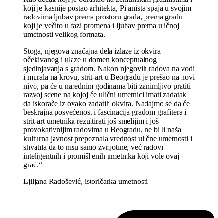
koji je kasnije postao arhitekta, Pijanista spaja u svojim
radovima ljubav prema prostoru grada, prema gradu
koji je večito u fazi promena i ljubav prema uličnoj
umetnosti velikog formata.
Stoga, njegova značajna dela izlaze iz okvira
očekivanog i ulaze u domen konceptualnog
sjedinjavanja s gradom. Nakon njegovih radova na vodi
i murala na krovu, strit-art u Beogradu je prešao na novi
nivo, pa će u narednim godinama biti zanimljivo pratiti
razvoj scene na kojoj će ulični umetnici imati zadatak
da iskorače iz ovako zadatih okvira. Nadajmo se da će
beskrajna posvećenost i fascinacija gradom grafitera i
strit-art umetnika rezultirati još smelijim i još
provokativnijim radovima u Beogradu, ne bi li naša
kulturna javnost prepoznala vrednost ulične umetnosti i
shvatila da to nisu samo žvrljotine, već radovi
inteligentnih i promišljenih umetnika koji vole ovaj
grad.“
Ljiljana Radošević, istoričarka umetnosti