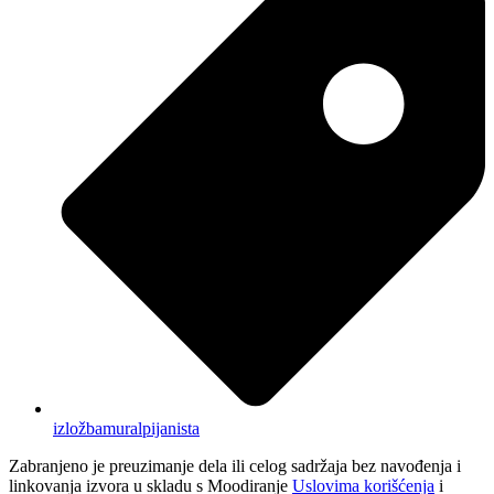
izložba
mural
pijanista
Zabranjeno je preuzimanje dela ili celog sadržaja bez navođenja i
linkovanja izvora u skladu s Moodiranje
Uslovima korišćenja
i