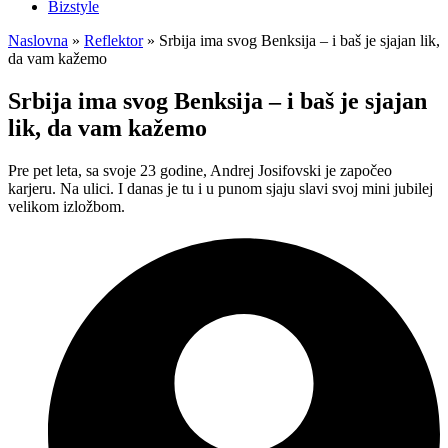
Bizstyle
Naslovna
»
Reflektor
»
Srbija ima svog Benksija – i baš je sjajan lik,
da vam kažemo
Srbija ima svog Benksija – i baš je sjajan
lik, da vam kažemo
Pre pet leta, sa svoje 23 godine, Andrej Josifovski je započeo
karjeru. Na ulici. I danas je tu i u punom sjaju slavi svoj mini jubilej
velikom izložbom.